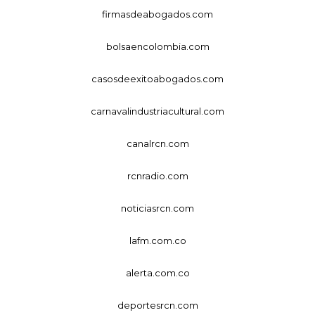
firmasdeabogados.com
bolsaencolombia.com
casosdeexitoabogados.com
carnavalindustriacultural.com
canalrcn.com
rcnradio.com
noticiasrcn.com
lafm.com.co
alerta.com.co
deportesrcn.com