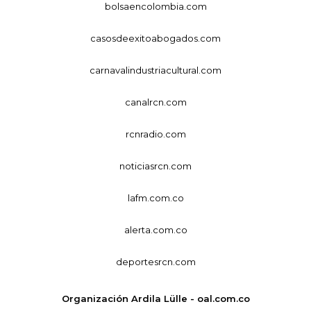
bolsaencolombia.com
casosdeexitoabogados.com
carnavalindustriacultural.com
canalrcn.com
rcnradio.com
noticiasrcn.com
lafm.com.co
alerta.com.co
deportesrcn.com
Organización Ardila Lülle - oal.com.co