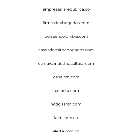
empresas.larepublica.co
firmasdeabogados.com
bolsaencolombia.com
casosdeexitoabogados.com
carnavalindustriacultural.com
canalrcn.com
rcnradio.com
noticiasrcn.com
lafm.com.co
alerta.com.co