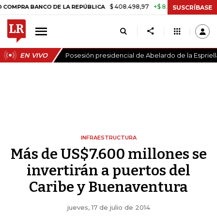
$ 408.498,97
+$ 8.753,81
+2,19%
A BANCO DE LA REPÚBLICA
TASA
SUSCRÍBASE
EN VIVO
Posesión presidencial de Abelardo de la Espriell
INFRAESTRUCTURA
Más de US$7.600 millones se
invertirán a puertos del
Caribe y Buenaventura
jueves, 17 de julio de 2014