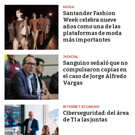
MODA
Santander Fashion
Week celebra nueve
años como una de las
plataformas de moda
más importantes
JUDICIAL
Sanguino señaló que no
compulsaron copias en
el caso de Jorge Alfredo
Vargas
INTERNET ECONOMY
Ciberseguridad: del área
de TI a las juntas