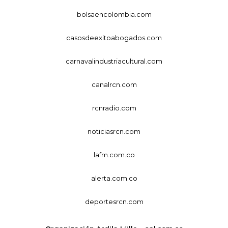
bolsaencolombia.com
casosdeexitoabogados.com
carnavalindustriacultural.com
canalrcn.com
rcnradio.com
noticiasrcn.com
lafm.com.co
alerta.com.co
deportesrcn.com