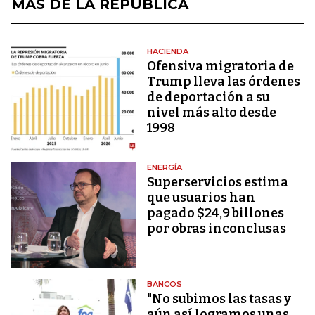
MÁS DE LA REPÚBLICA
HACIENDA
Ofensiva migratoria de
Trump lleva las órdenes
de deportación a su
nivel más alto desde
1998
ENERGÍA
Superservicios estima
que usuarios han
pagado $24,9 billones
por obras inconclusas
BANCOS
"No subimos las tasas y
aún así logramos unas