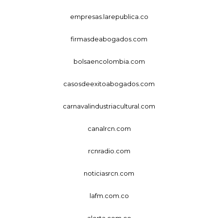
empresas.larepublica.co
firmasdeabogados.com
bolsaencolombia.com
casosdeexitoabogados.com
carnavalindustriacultural.com
canalrcn.com
rcnradio.com
noticiasrcn.com
lafm.com.co
alerta.com.co