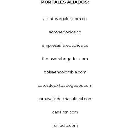
PORTALES ALIADOS:
asuntoslegales.com.co
agronegocios.co
empresas.larepublica.co
firmasdeabogados.com
bolsaencolombia.com
casosdeexitoabogados.com
carnavalindustriacultural.com
canalrcn.com
rcnradio.com