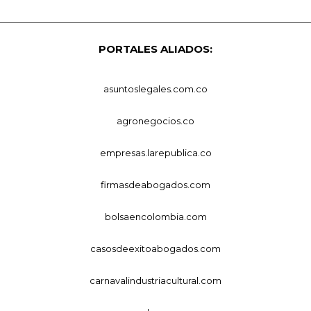
PORTALES ALIADOS:
asuntoslegales.com.co
agronegocios.co
empresas.larepublica.co
firmasdeabogados.com
bolsaencolombia.com
casosdeexitoabogados.com
carnavalindustriacultural.com