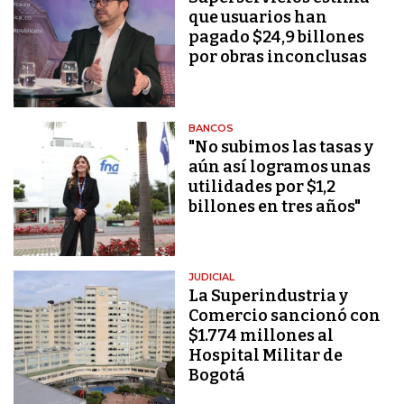
que usuarios han
pagado $24,9 billones
por obras inconclusas
BANCOS
"No subimos las tasas y
aún así logramos unas
utilidades por $1,2
billones en tres años"
JUDICIAL
La Superindustria y
Comercio sancionó con
$1.774 millones al
Hospital Militar de
Bogotá