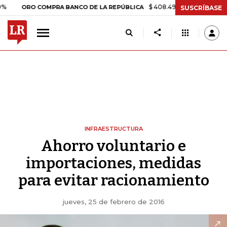
$ 408.498,97
+$ 8.753,81
+2,
ORO COMPRA BANCO DE LA REPÚBLICA
SUSCRÍBASE
INFRAESTRUCTURA
Ahorro voluntario e
importaciones, medidas
para evitar racionamiento
jueves, 25 de febrero de 2016