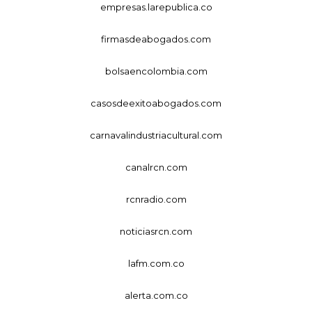
empresas.larepublica.co
firmasdeabogados.com
bolsaencolombia.com
casosdeexitoabogados.com
carnavalindustriacultural.com
canalrcn.com
rcnradio.com
noticiasrcn.com
lafm.com.co
alerta.com.co