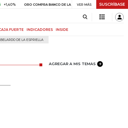
SUSCRÍBASE
,40%
$ 408.498,97
+$ 8.753,8
ORO COMPRA BANCO DE LA REPÚBLICA
VER MÁS
CAJA FUERTE
INDICADORES
INSIDE
BELARDO DE LA ESPRIELLA
AGREGAR A MIS TEMAS