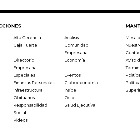
CCIONES
MANT
Alta Gerencia
Análisis
Mesa d
Caja Fuerte
Comunidad
Nuestr
Empresarial
Contác
Directorio
Economía
Aviso 
Empresarial
Términ
Especiales
Eventos
Políti
Finanzas Personales
Globoeconomía
Polític
Infraestructura
Inside
Superi
Obituarios
Ocio
Responsabilidad
Salud Ejecutiva
Social
Videos