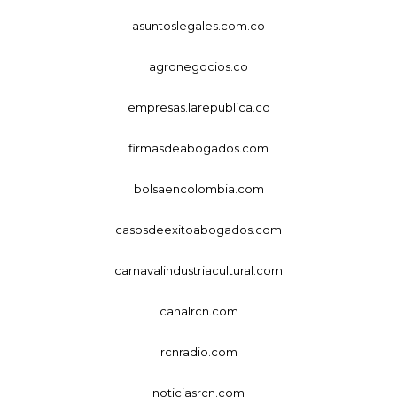
asuntoslegales.com.co
agronegocios.co
empresas.larepublica.co
firmasdeabogados.com
bolsaencolombia.com
casosdeexitoabogados.com
carnavalindustriacultural.com
canalrcn.com
rcnradio.com
noticiasrcn.com