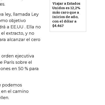
Viajar a Estados
es.
Unidos es 12,2%
más caro que a
va ley, llamada Ley
inicios de año,
omo objetivo
con el dólar a
$4.467
rá a EE.UU . Ella no
el extracto, y no
ra alcanzar el cero
a orden ejecutiva
 París sobre el
iones en 50 % para
te podemos
 en el camino
llen.