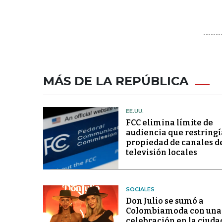
MÁS DE LA REPÚBLICA
EE.UU.
FCC elimina límite de
audiencia que restringí
propiedad de canales d
televisión locales
SOCIALES
Don Julio se sumó a
Colombiamoda con una
celebración en la ciuda