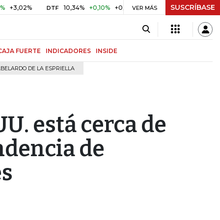
SUSCRÍBASE
2%
10,34%
+0,10%
+0,98%
$ 416,96
+$ 0,05
+0,01%
DTF
UVR
VER MÁS
CAJA FUERTE
INDICADORES
INSIDE
BELARDO DE LA ESPRIELLA
UU. está cerca de
ndencia de
es