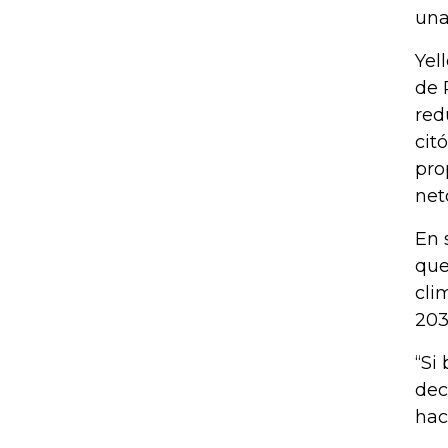
una
Yel
de 
red
cit
pro
net
En 
que
cli
203
“Si
dec
hac