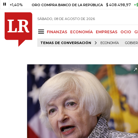
40%
$ 408.498,97
+$ 8.753,81
ORO COMPRA BANCO DE LA REPÚBLICA
SÁBADO, 08 DE AGOSTO DE 2026
FINANZAS
ECONOMÍA
EMPRESAS
OCIO
G
TEMAS DE CONVERSACIÓN
ECONOMÍA
GOBIE