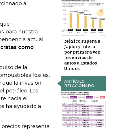
orcionado a
 que
as para nuestra
ependencia actual
México supera a
ócratas como
Japón y lidera
por primera vez
los envíos de
autos a Estados
pulso de la
Unidos
ombustibles fósiles,
ARTÍCULO
 que la invasión
RELACIONADO
l petróleo. Los
te hacia el
os ha ayudado a
 precios representa