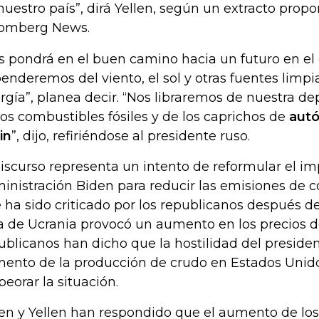
nuestro país”, dirá Yellen, según un extracto prop
omberg News.
s pondrá en el buen camino hacia un futuro en el
enderemos del viento, el sol y otras fuentes limpi
rgía”, planea decir. “Nos libraremos de nuestra d
los combustibles fósiles y de los caprichos de
aut
in
”, dijo, refiriéndose al presidente ruso.
discurso representa un intento de reformular el im
inistración Biden para reducir las emisiones de c
 ha sido criticado por los republicanos después de
a de Ucrania provocó un aumento en los precios de
ublicanos han dicho que la hostilidad del presiden
ento de la producción de crudo en Estados Unid
eorar la situación.
en y Yellen han respondido que el aumento de los