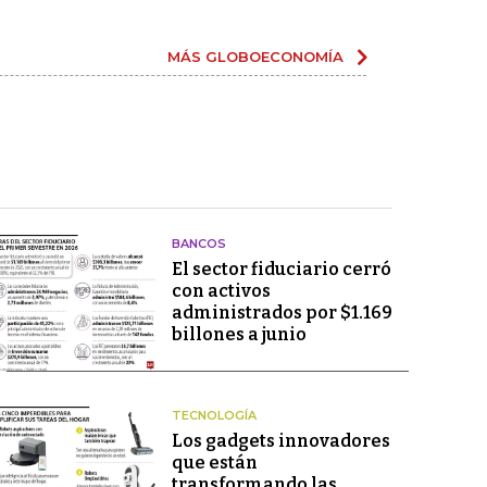
MÁS GLOBOECONOMÍA
BANCOS
El sector fiduciario cerró
con activos
administrados por $1.169
billones a junio
TECNOLOGÍA
Los gadgets innovadores
que están
transformando las