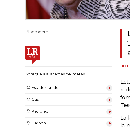
Bloomberg
BLO
Agregue a sus temas de interés
Est
Estados Unidos
red
fom
Gas
Tes
Petróleo
La 
Carbón
la 