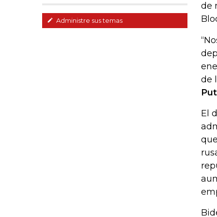
de 
Blo
Administre sus temas
“No
dep
ene
de 
Put
El 
adm
que
rus
rep
aum
emp
Bid