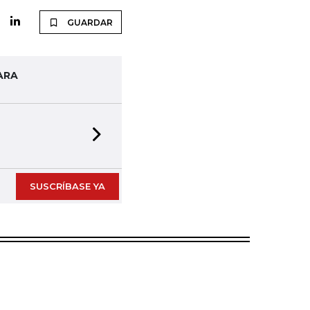
GUARDAR
ARA
Next slide
SUSCRÍBASE YA