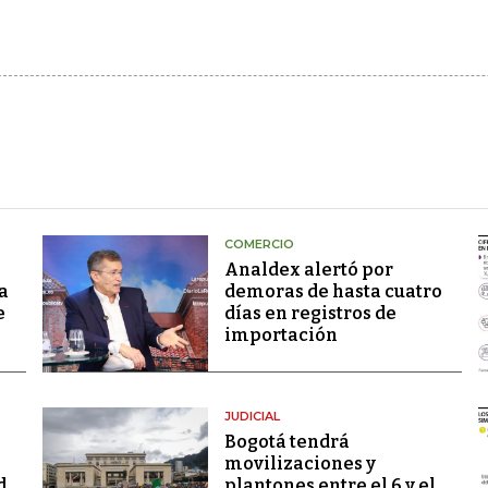
COMERCIO
Analdex alertó por
a
demoras de hasta cuatro
e
días en registros de
importación
JUDICIAL
Bogotá tendrá
movilizaciones y
d
plantones entre el 6 y el