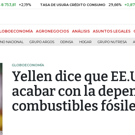
+2,19%
29,66%
+0,87%
+3,0
TASA DE USURA CRÉDITO CONSUMO
LOBOECONOMÍA
AGRONEGOCIOS
ANÁLISIS
ASUNTOS LEGALES
RNO NACIONAL
GRUPO ARGOS
ODINSA
HOGAR
GRUPO NUTRESA
A
GLOBOECONOMÍA
Yellen dice que EE.
acabar con la depe
combustibles fósil