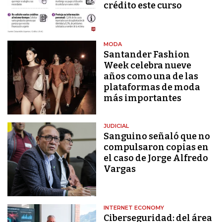
crédito este curso
MODA
Santander Fashion
Week celebra nueve
años como una de las
plataformas de moda
más importantes
JUDICIAL
Sanguino señaló que no
compulsaron copias en
el caso de Jorge Alfredo
Vargas
INTERNET ECONOMY
Ciberseguridad: del área