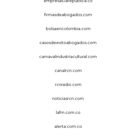
empresas.larepublica.co
firmasdeabogados.com
bolsaencolombia.com
casosdeexitoabogados.com
carnavalindustriacultural.com
canalrcn.com
rcnradio.com
noticiasrcn.com
lafm.com.co
alerta.com.co