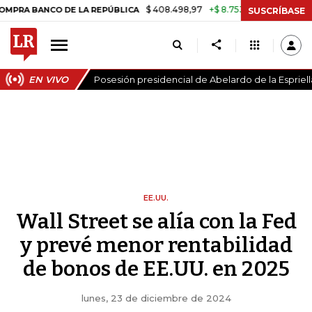
$ 408.498,97
+$ 8.753,81
+2,19%
O DE LA REPÚBLICA
TASA DE US
SUSCRÍBASE
EN VIVO
Posesión presidencial de Abelardo de la Espriell
EE.UU.
Wall Street se alía con la Fed
y prevé menor rentabilidad
de bonos de EE.UU. en 2025
lunes, 23 de diciembre de 2024