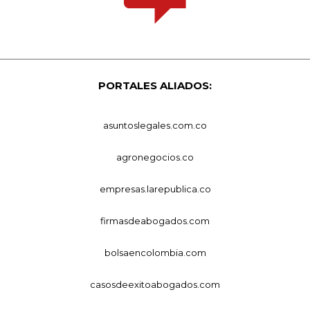
PORTALES ALIADOS:
asuntoslegales.com.co
agronegocios.co
empresas.larepublica.co
firmasdeabogados.com
bolsaencolombia.com
casosdeexitoabogados.com