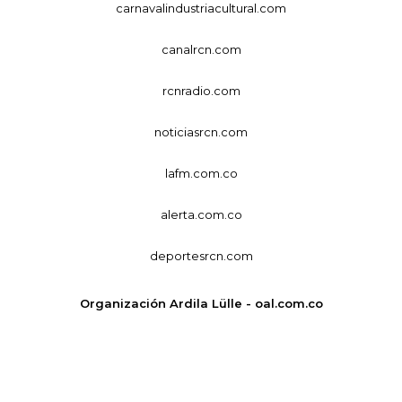
carnavalindustriacultural.com
canalrcn.com
rcnradio.com
noticiasrcn.com
lafm.com.co
alerta.com.co
deportesrcn.com
Organización Ardila Lülle - oal.com.co