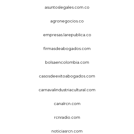
asuntoslegales.com.co
agronegocios.co
empresas.larepublica.co
firmasdeabogados.com
bolsaencolombia.com
casosdeexitoabogados.com
carnavalindustriacultural.com
canalrcn.com
rcnradio.com
noticiasrcn.com