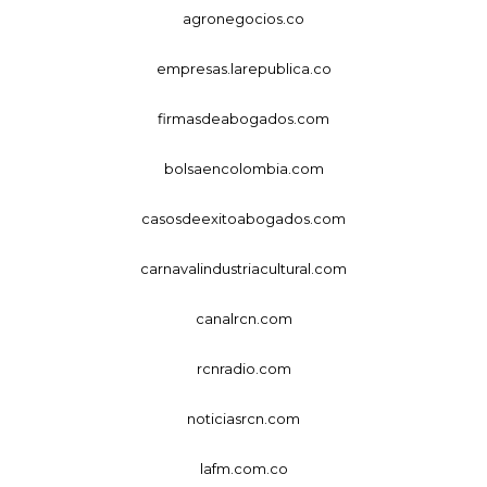
agronegocios.co
empresas.larepublica.co
firmasdeabogados.com
bolsaencolombia.com
casosdeexitoabogados.com
carnavalindustriacultural.com
canalrcn.com
rcnradio.com
noticiasrcn.com
lafm.com.co