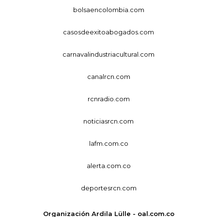
bolsaencolombia.com
casosdeexitoabogados.com
carnavalindustriacultural.com
canalrcn.com
rcnradio.com
noticiasrcn.com
lafm.com.co
alerta.com.co
deportesrcn.com
Organización Ardila Lülle - oal.com.co