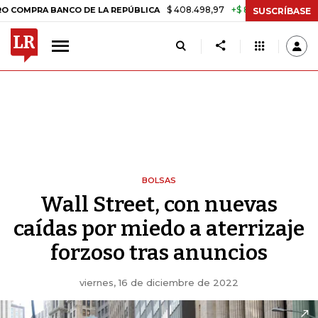
$ 408.498,97
+$ 8.753,81
+2,19%
RA BANCO DE LA REPÚBLICA
TAS
SUSCRÍBASE
BOLSAS
Wall Street, con nuevas
caídas por miedo a aterrizaje
forzoso tras anuncios
viernes, 16 de diciembre de 2022