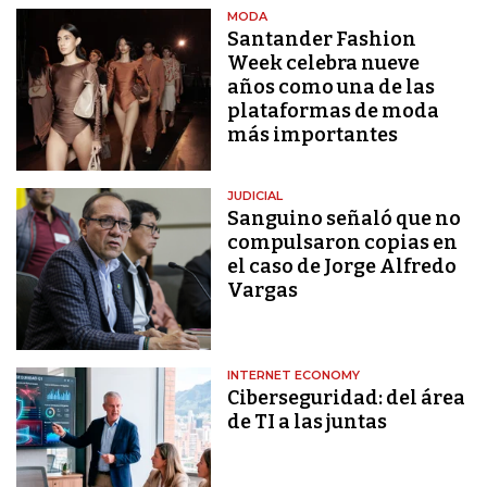
MODA
Santander Fashion
Week celebra nueve
años como una de las
plataformas de moda
más importantes
JUDICIAL
Sanguino señaló que no
compulsaron copias en
el caso de Jorge Alfredo
Vargas
INTERNET ECONOMY
Ciberseguridad: del área
de TI a las juntas