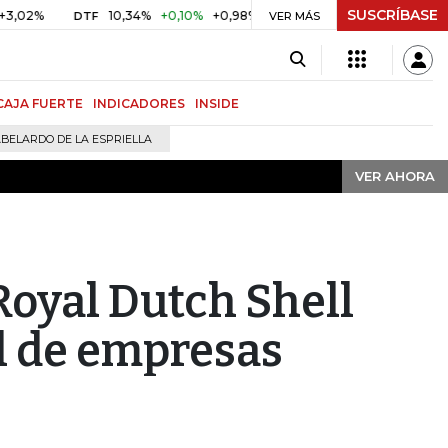
SUSCRÍBASE
VER AHORA
%
10,34%
+0,10%
+0,98%
$ 416,91
+$ 0,05
+0,01%
DTF
UVR
VER MÁS
CAJA FUERTE
INDICADORES
INSIDE
BELARDO DE LA ESPRIELLA
VER AHORA
Royal Dutch Shell
l de empresas