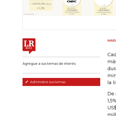
MAR
Cad
más
Agregue a sus temas de interés
dur
min
la 
Administre sus temas
De 
1,5
US$
mil