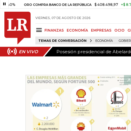
Posesión presidencial de Abelardo
EN VIVO
0%
$ 408.498,97
+$ 8.753,81
ORO COMPRA BANCO DE LA REPÚBLICA
VIERNES, 07 DE AGOSTO DE 2026
FINANZAS
ECONOMÍA
EMPRESAS
OCIO
G
TEMAS DE CONVERSACIÓN
ECONOMÍA
GOBIE
Posesión presidencial de Abelardo
EN VIVO