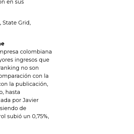
ón en sus
 State Grid,
ne
a empresa colombiana
yores ingresos que
 ranking no son
comparación con la
on la publicación,
o, hasta
ada por Javier
 siendo de
rol subió un 0,75%,