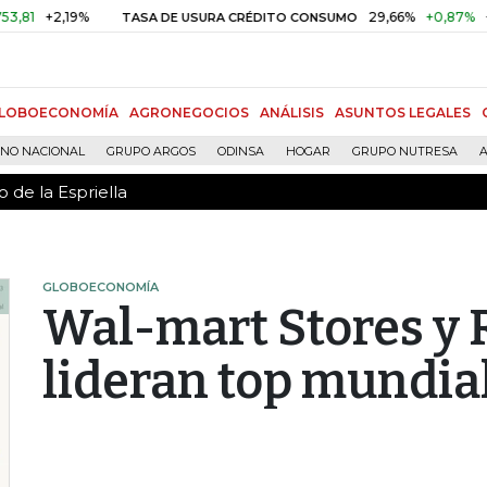
 de la Espriella
+2,19%
29,66%
+0,87%
+3,02
TASA DE USURA CRÉDITO CONSUMO
LOBOECONOMÍA
AGRONEGOCIOS
ANÁLISIS
ASUNTOS LEGALES
RNO NACIONAL
GRUPO ARGOS
ODINSA
HOGAR
GRUPO NUTRESA
A
 de la Espriella
GLOBOECONOMÍA
Wal-mart Stores y 
lideran top mundia