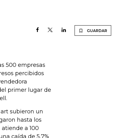
GUARDAR
las 500 empresas
resos percibidos
 vendedora
el primer lugar de
ll.
mart subieron un
egaron hasta los
 atiende a 100
 una caída de 5,7%