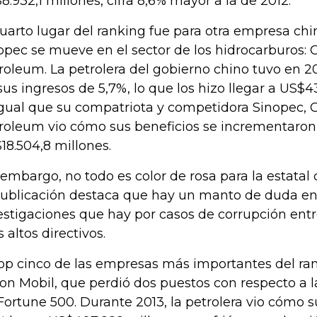
8.932,1 millones, cifra 8,6% mayor a la de 2012.
cuarto lugar del ranking fue para otra empresa ch
opec se mueve en el sector de los hidrocarburos: 
roleum. La petrolera del gobierno chino tuvo en 
sus ingresos de 5,7%, lo que los hizo llegar a US$4
igual que su compatriota y competidora Sinopec, 
roleum vio cómo sus beneficios se incrementaron 
18.504,8 millones.
 embargo, no todo es color de rosa para la estatal
publicación destaca que hay un manto de duda en
estigaciones que hay por casos de corrupción ent
 altos directivos.
top cinco de las empresas más importantes del ra
on Mobil, que perdió dos puestos con respecto a la
Fortune 500. Durante 2013, la petrolera vio cómo s