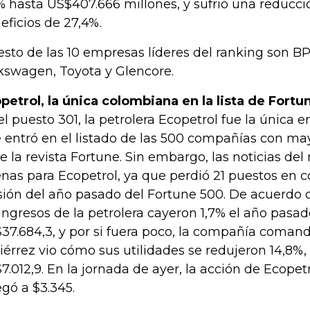
% hasta US$407.666 millones, y sufrió una reducci
eficios de 27,4%.
resto de las 10 empresas líderes del ranking son BP,
kswagen, Toyota y Glencore.
petrol, la única colombiana en la lista de Fortu
el puesto 301, la petrolera Ecopetrol fue la únic
 entró en el listado de las 500 compañías con ma
e la revista Fortune. Sin embargo, las noticias del
nas para Ecopetrol, ya que perdió 21 puestos en 
sión del año pasado del Fortune 500. De acuerdo c
 ingresos de la petrolera cayeron 1,7% el año pasad
37.684,3, y por si fuera poco, la compañía comand
iérrez vio cómo sus utilidades se redujeron 14,8%,
7.012,9. En la jornada de ayer, la acción de Ecopet
legó a $3.345.