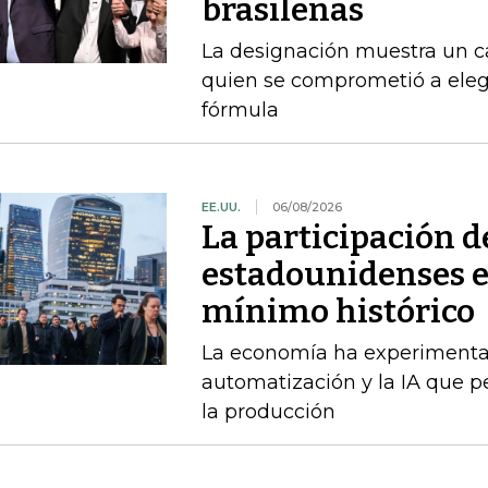
brasileñas
La designación muestra un c
quien se comprometió a ele
fórmula
EE.UU.
06/08/2026
La participación d
estadounidenses en
mínimo histórico
La economía ha experimenta
automatización y la IA que 
la producción