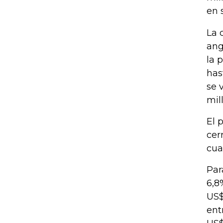
en 
La 
ang
la 
has
se 
mil
El 
cer
cua
Par
6,8
US$
ent