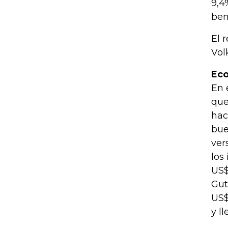
9,4
ben
El 
Vol
Eco
En 
que
hac
bue
ver
los
US$
Gut
US$
y l