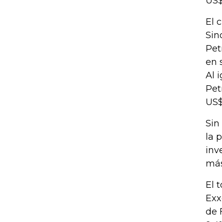
US$
El 
Sin
Pet
en 
Al 
Pet
US$
Sin
la 
inv
más
El 
Exx
de 