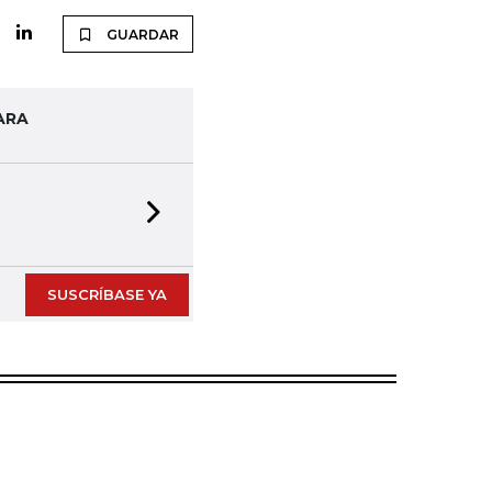
GUARDAR
ARA
Next slide
SUSCRÍBASE YA