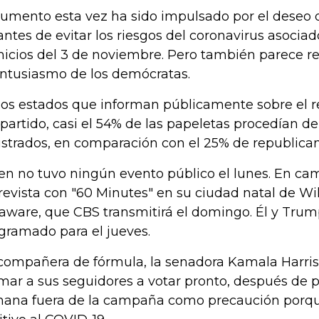
aumento esta vez ha sido impulsado por el deseo
antes de evitar los riesgos del coronavirus asociados
icios del 3 de noviembre. Pero también parece ref
entusiasmo de los demócratas.
los estados que informan públicamente sobre el r
 partido, casi el 54% de las papeletas procedían 
istrados, en comparación con el 25% de republican
en no tuvo ningún evento público el lunes. En ca
revista con "60 Minutes" en su ciudad natal de W
aware, que CBS transmitirá el domingo. Él y Tru
gramado para el jueves.
compañera de fórmula, la senadora Kamala Harris, 
mar a sus seguidores a votar pronto, después de pa
ana fuera de la campaña como precaución porqu