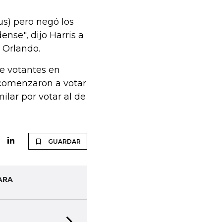
us) pero negó los
nse", dijo Harris a
 Orlando.
de votantes en
 comenzaron a votar
ilar por votar al de
GUARDAR
ARA