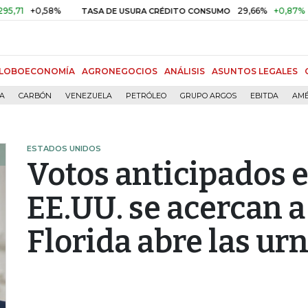
0,58%
29,66%
+0,87%
+3,02%
TASA DE USURA CRÉDITO CONSUMO
LOBOECONOMÍA
AGRONEGOCIOS
ANÁLISIS
ASUNTOS LEGALES
ÍA
CARBÓN
VENEZUELA
PETRÓLEO
GRUPO ARGOS
EBITDA
AMÉ
ESTADOS UNIDOS
Votos anticipados 
EE.UU. se acercan a
Florida abre las ur