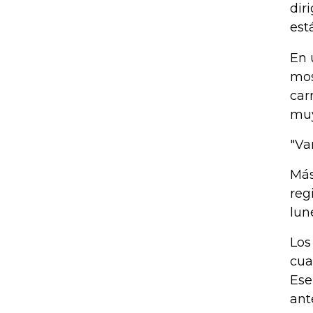
dir
est
En 
mos
car
muy
"Va
Más
reg
lun
Los
cua
Ese
ant