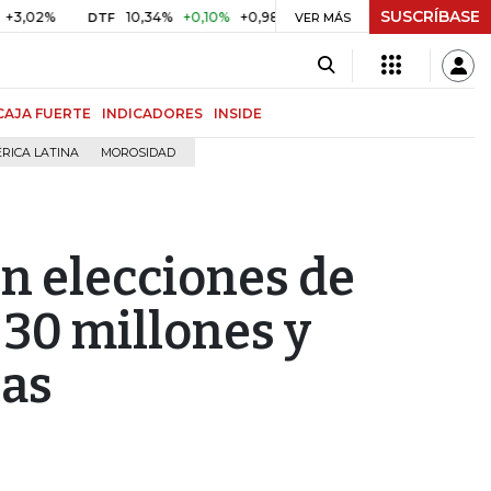
SUSCRÍBASE
10,34%
+0,10%
+0,98%
$ 416,86
+$ 0,05
+0,01%
DTF
UVR
VER MÁS
CAJA FUERTE
INDICADORES
INSIDE
RICA LATINA
MOROSIDAD
en elecciones de
 30 millones y
nas