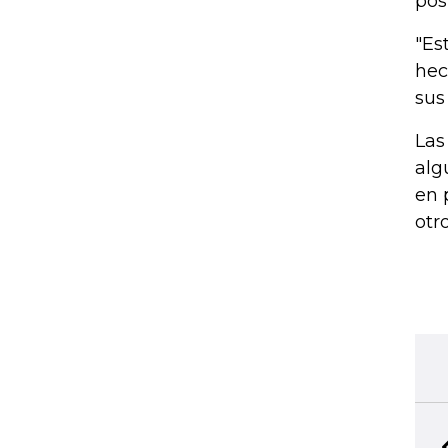
pos
"Es
hec
sus
Las
alg
en 
otr