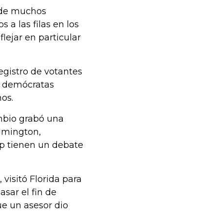
 de muchos
 a las filas en los
lejar en particular
egistro de votantes
de demócratas
os.
mbio grabó una
ilmington,
mp tienen un debate
visitó Florida para
sar el fin de
e un asesor dio