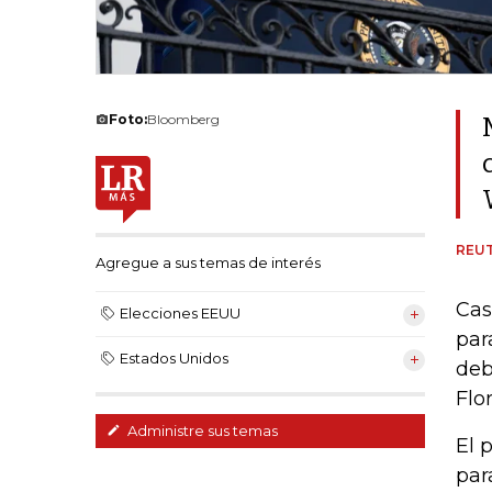
Foto:
Bloomberg
REU
Agregue a sus temas de interés
Cas
Elecciones EEUU
par
Estados Unidos
deb
Flo
Administre sus temas
El 
par