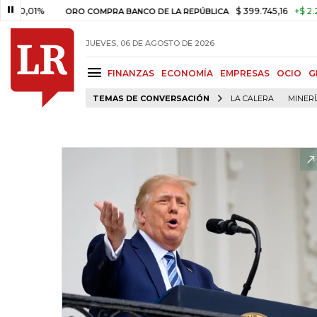
1%
$ 399.745,16
+$ 2.295,71
+
ORO COMPRA BANCO DE LA REPÚBLICA
JUEVES, 06 DE AGOSTO DE 2026
FINANZAS
ECONOMÍA
EMPRESAS
OCIO
G
TEMAS DE CONVERSACIÓN
LA CALERA
MINER