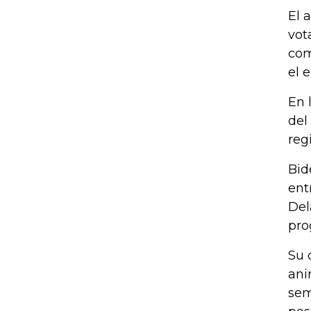
El 
vot
com
el 
En 
del
reg
Bid
ent
Del
pro
Su 
ani
sem