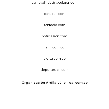
carnavalindustriacultural.com
canalrcn.com
rcnradio.com
noticiasrcn.com
lafm.com.co
alerta.com.co
deportesrcn.com
Organización Ardila Lülle - oal.com.co