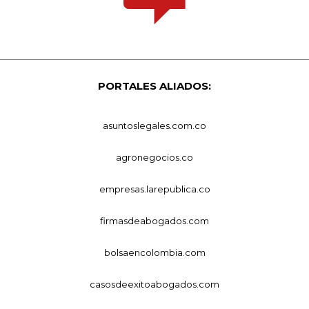
PORTALES ALIADOS:
asuntoslegales.com.co
agronegocios.co
empresas.larepublica.co
firmasdeabogados.com
bolsaencolombia.com
casosdeexitoabogados.com