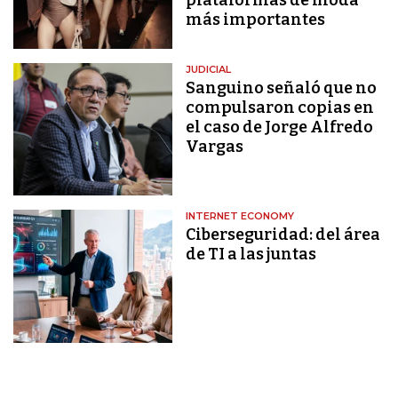
más importantes
JUDICIAL
Sanguino señaló que no
compulsaron copias en
el caso de Jorge Alfredo
Vargas
INTERNET ECONOMY
Ciberseguridad: del área
de TI a las juntas