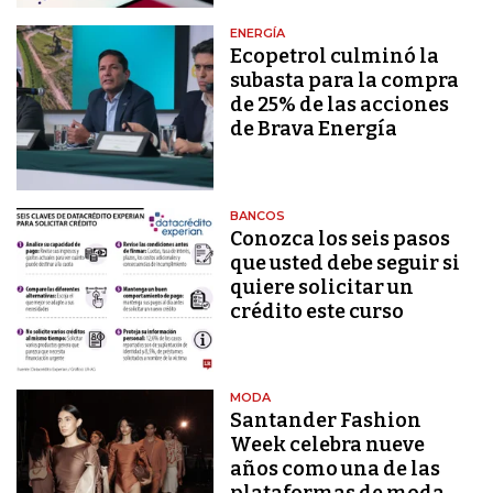
ENERGÍA
Ecopetrol culminó la
subasta para la compra
de 25% de las acciones
de Brava Energía
BANCOS
Conozca los seis pasos
que usted debe seguir si
quiere solicitar un
crédito este curso
MODA
Santander Fashion
Week celebra nueve
años como una de las
plataformas de moda