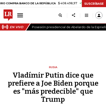
$ 408.498,97
+$ 8.753,81
+2,19%
A BANCO DE LA REPÚBLICA
TAS
SUSCRÍBASE
EN VIVO
Posesión presidencial de Abelardo de la Espriell
RUSIA
Vladímir Putin dice que
prefiere a Joe Biden porque
es "más predecible" que
Trump