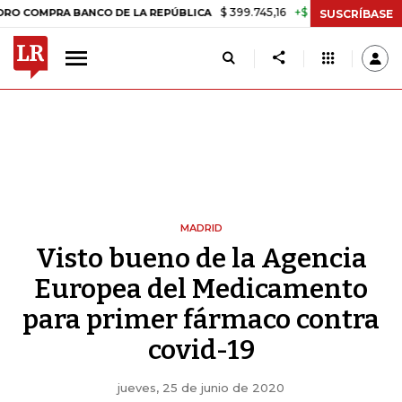
$ 399.745,16
+$ 2.295,71
+0,58%
A BANCO DE LA REPÚBLICA
TASA
SUSCRÍBASE
MADRID
Visto bueno de la Agencia
Europea del Medicamento
para primer fármaco contra
covid-19
jueves, 25 de junio de 2020