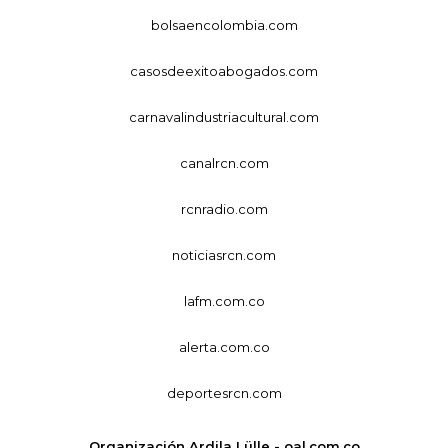
bolsaencolombia.com
casosdeexitoabogados.com
carnavalindustriacultural.com
canalrcn.com
rcnradio.com
noticiasrcn.com
lafm.com.co
alerta.com.co
deportesrcn.com
Organización Ardila Lülle - oal.com.co