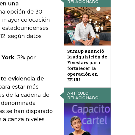
RELACIONADO
 en una
una opción de 30
la mayor colocación
s estadounidenses
12, según datos
SumUp anunció
 York
, 3% por
la adquisición de
Fivestars para
fortalecer la
operación en
te evidencia de
EE.UU
ara estar más
ARTÍCULO
as de la cadena de
RELACIONADO
la denominada
res se han disparado
s alcanza niveles