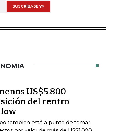
SUSCRÍBASE YA
ONOMÍA
l menos US$5.800
sición del centro
nlow
upo también está a punto de tomar
yectos por valor de más de US$1.000