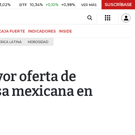
SUSCRÍBASE
10,34%
+0,10%
+0,98%
$ 416,86
+$ 0,05
+0,01%
DTF
UVR
VER MÁS
CAJA FUERTE
INDICADORES
INSIDE
RICA LATINA
MOROSIDAD
or oferta de
sa mexicana en