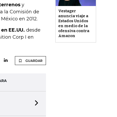
 terrenos
y
Vestager
 a la Comisión de
anuncia viaje a
 México en 2012.
Estados Unidos
en medio de la
 en EE.UU.
desde
ofensiva contra
Amazon
tion Corp I en
GUARDAR
ARA
Next slide