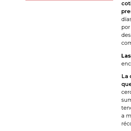
cot
pre
día
por
des
com
Las
enc
La 
que
cer
sum
ten
a m
réc