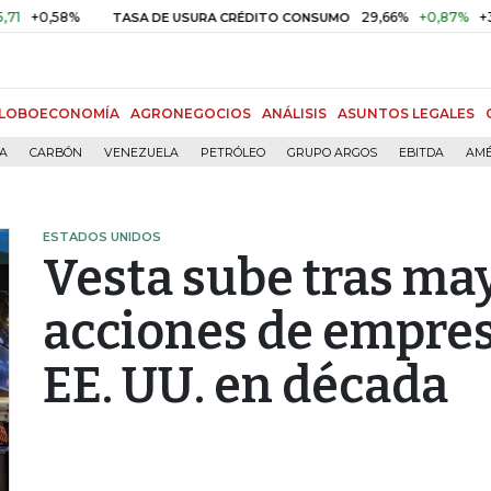
,58%
29,66%
+0,87%
+3,02%
TASA DE USURA CRÉDITO CONSUMO
LOBOECONOMÍA
AGRONEGOCIOS
ANÁLISIS
ASUNTOS LEGALES
ÍA
CARBÓN
VENEZUELA
PETRÓLEO
GRUPO ARGOS
EBITDA
AMÉ
ESTADOS UNIDOS
Vesta sube tras may
acciones de empre
EE. UU. en década