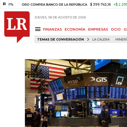
$ 399.745,16
+$ 2.295,71
+0
ORO COMPRA BANCO DE LA REPÚBLICA
JUEVES, 06 DE AGOSTO DE 2026
FINANZAS
ECONOMÍA
EMPRESAS
OCIO
G
TEMAS DE CONVERSACIÓN
LA CALERA
MINER