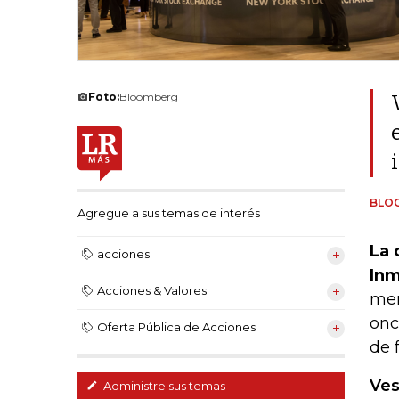
Foto:
Bloomberg
BLO
Agregue a sus temas de interés
La 
acciones
Inm
Acciones & Valores
mer
onc
Oferta Pública de Acciones
de 
Ves
Administre sus temas