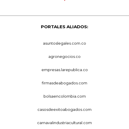
PORTALES ALIADOS:
asuntoslegales.com.co
agronegocios.co
empresas.larepublica.co
firmasdeabogados.com
bolsaencolombia.com
casosdeexitoabogados.com
carnavalindustriacultural.com