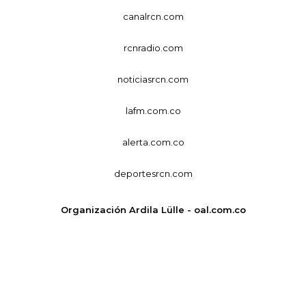
canalrcn.com
rcnradio.com
noticiasrcn.com
lafm.com.co
alerta.com.co
deportesrcn.com
Organización Ardila Lülle - oal.com.co