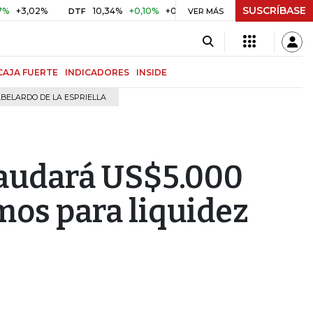
SUSCRÍBASE
02%
10,34%
+0,10%
+0,98%
$ 416,91
+$ 0,05
+0,01
DTF
UVR
VER MÁS
CAJA FUERTE
INDICADORES
INSIDE
BELARDO DE LA ESPRIELLA
caudará US$5.000
mos para liquidez