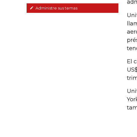
adm
Administre sus temas
Uni
lla
aer
pré
ten
El 
US$
tri
Uni
Yor
tam