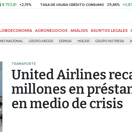
81
+2,19%
29,66%
+0,87%
+3,
TASA DE USURA CRÉDITO CONSUMO
LOBOECONOMÍA
AGRONEGOCIOS
ANÁLISIS
ASUNTOS LEGALES
RNO NACIONAL
GRUPO ARGOS
ODINSA
HOGAR
GRUPO NUTRESA
A
TRANSPORTE
United Airlines re
millones en présta
en medio de crisis