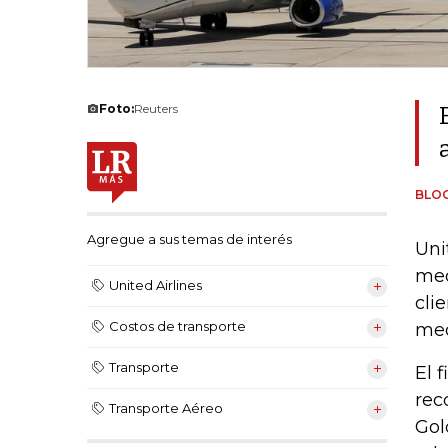
Foto:
Reuters
BLO
Agregue a sus temas de interés
Uni
med
United Airlines
cli
Costos de transporte
med
Transporte
El 
rec
Transporte Aéreo
Gol