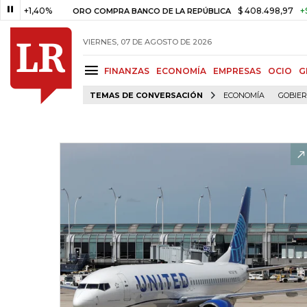
1,40%
$ 408.498,97
+$ 8.753,
ORO COMPRA BANCO DE LA REPÚBLICA
VIERNES, 07 DE AGOSTO DE 2026
FINANZAS
ECONOMÍA
EMPRESAS
OCIO
G
TEMAS DE CONVERSACIÓN
ECONOMÍA
GOBIE