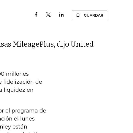
GUARDAR
as MileagePlus, dijo United
00 millones
fidelización de
a liquidez en
or el programa de
ión el lunes.
nley están