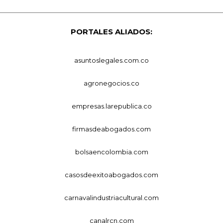
PORTALES ALIADOS:
asuntoslegales.com.co
agronegocios.co
empresas.larepublica.co
firmasdeabogados.com
bolsaencolombia.com
casosdeexitoabogados.com
carnavalindustriacultural.com
canalrcn.com