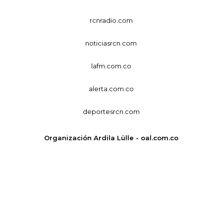
rcnradio.com
noticiasrcn.com
lafm.com.co
alerta.com.co
deportesrcn.com
Organización Ardila Lülle - oal.com.co