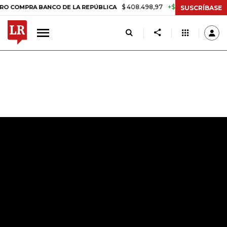
$ 408.498,97
+$ 8.753,81
+2,19%
A BANCO DE LA REPÚBLICA
TASA
SUSCRÍBASE