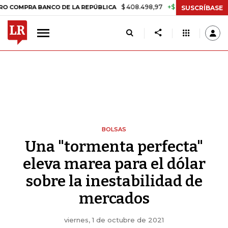
$ 408.498,97
+$ 8.753,81
+2,19%
 BANCO DE LA REPÚBLICA
TASA 
SUSCRÍBASE
BOLSAS
Una "tormenta perfecta"
eleva marea para el dólar
sobre la inestabilidad de
mercados
viernes, 1 de octubre de 2021