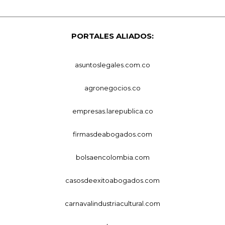
PORTALES ALIADOS:
asuntoslegales.com.co
agronegocios.co
empresas.larepublica.co
firmasdeabogados.com
bolsaencolombia.com
casosdeexitoabogados.com
carnavalindustriacultural.com