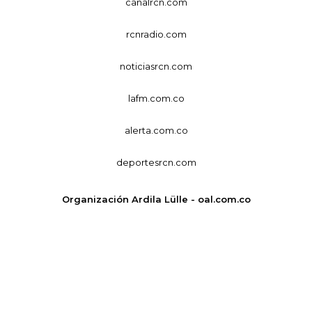
canalrcn.com
rcnradio.com
noticiasrcn.com
lafm.com.co
alerta.com.co
deportesrcn.com
Organización Ardila Lülle - oal.com.co