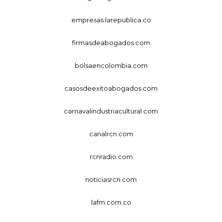
empresas.larepublica.co
firmasdeabogados.com
bolsaencolombia.com
casosdeexitoabogados.com
carnavalindustriacultural.com
canalrcn.com
rcnradio.com
noticiasrcn.com
lafm.com.co