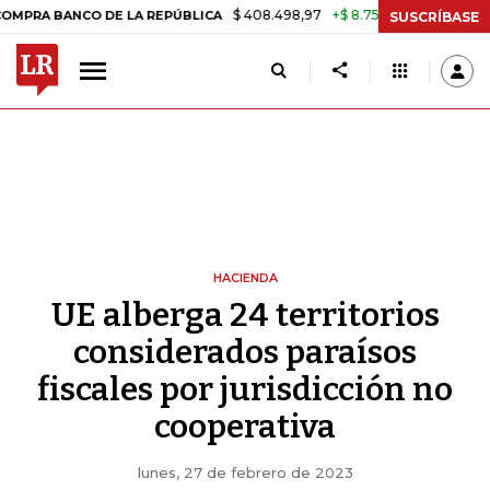
$ 408.498,97
+$ 8.753,81
+2,19%
CO DE LA REPÚBLICA
TASA DE 
SUSCRÍBASE
HACIENDA
UE alberga 24 territorios
considerados paraísos
fiscales por jurisdicción no
cooperativa
lunes, 27 de febrero de 2023