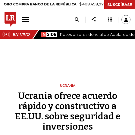
$ 408.498,97
+$ 8.753,81
+2,19%
MPRA BANCO DE LA REPÚBLICA
SUSCRÍBASE
EN VIVO
Posesión presidencial de Abelardo de l
UCRANIA
Ucrania ofrece acuerdo
rápido y constructivo a
EE.UU. sobre seguridad e
inversiones