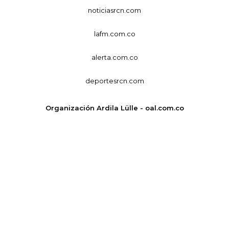
noticiasrcn.com
lafm.com.co
alerta.com.co
deportesrcn.com
Organización Ardila Lülle - oal.com.co