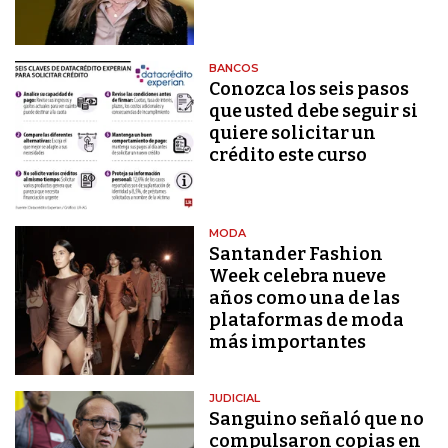
BANCOS
Conozca los seis pasos
que usted debe seguir si
quiere solicitar un
crédito este curso
MODA
Santander Fashion
Week celebra nueve
años como una de las
plataformas de moda
más importantes
JUDICIAL
Sanguino señaló que no
compulsaron copias en