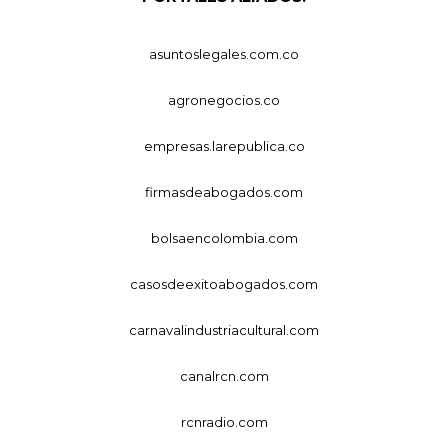
asuntoslegales.com.co
agronegocios.co
empresas.larepublica.co
firmasdeabogados.com
bolsaencolombia.com
casosdeexitoabogados.com
carnavalindustriacultural.com
canalrcn.com
rcnradio.com