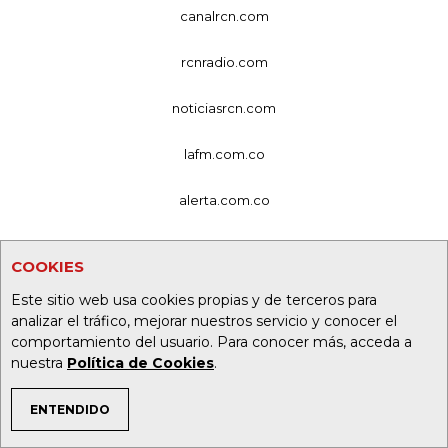
canalrcn.com
rcnradio.com
noticiasrcn.com
lafm.com.co
alerta.com.co
deportesrcn.com
COOKIES
Este sitio web usa cookies propias y de terceros para
Organización Ardila Lülle - oal.com.co
analizar el tráfico, mejorar nuestros servicio y conocer el
comportamiento del usuario. Para conocer más, acceda a
nuestra
Política de Cookies
.
ENTENDIDO
TEMAS DE INTERÉS