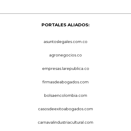
PORTALES ALIADOS:
asuntoslegales.com.co
agronegocios.co
empresas.larepublica.co
firmasdeabogados.com
bolsaencolombia.com
casosdeexitoabogados.com
carnavalindustriacultural.com