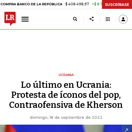
$ 408.498,97
+$ 8.753,81
+2,19%
NCO DE LA REPÚBLICA
TASA DE
SUSCRÍBASE
UCRANIA
Lo último en Ucrania:
Protesta de íconos del pop,
Contraofensiva de Kherson
domingo, 18 de septiembre de 2022