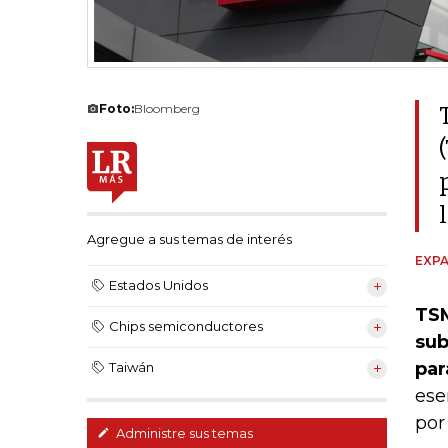
Foto:
Bloomberg
Agregue a sus temas de interés
EXPA
Estados Unidos
TSM
Chips semiconductores
sub
par
Taiwán
ese
por 
Administre sus temas