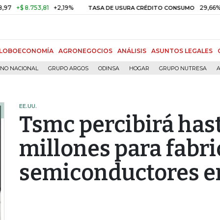
$ 8.753,81
+2,19%
29,66%
+0,8
TASA DE USURA CRÉDITO CONSUMO
LOBOECONOMÍA
AGRONEGOCIOS
ANÁLISIS
ASUNTOS LEGALES
RNO NACIONAL
GRUPO ARGOS
ODINSA
HOGAR
GRUPO NUTRESA
A
EE.UU.
Tsmc percibirá has
millones para fabri
semiconductores e