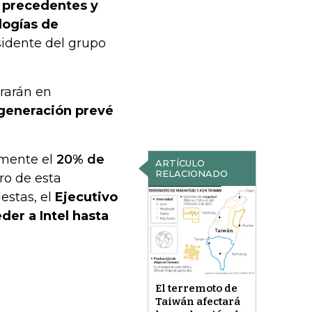
n precedentes y
logías de
esidente del grupo
trarán en
 generación prevé
amente el
20% de
ARTÍCULO
RELACIONADO
ro de esta
estas, el
Ejecutivo
er a Intel hasta
El terremoto de
Taiwán afectará