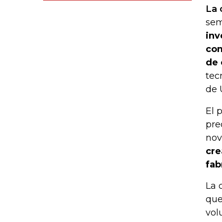
La 
sem
inv
com
de 
tec
de 
El 
pre
nov
cre
fab
La 
que
vol