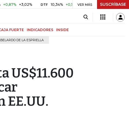
SUSCRÍBASE
7%
+3,02%
10,34%
+0,10%
+0,98%
$ 416,96
+$ 0,0
DTF
VER MÁS
UVR
CAJA FUERTE
INDICADORES
INSIDE
BELARDO DE LA ESPRIELLA
ta US$11.600
car
n EE.UU.