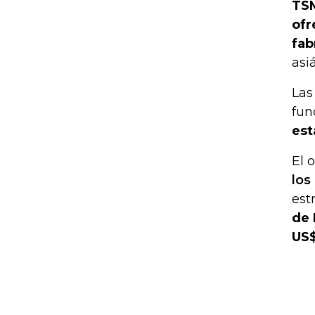
TSM
ofr
fab
asi
Las
fun
est
El 
los
est
de 
US$