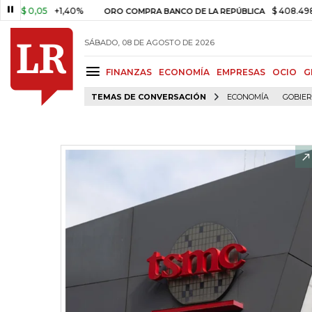
0,05
+1,40%
$ 408.498,97
+
ORO COMPRA BANCO DE LA REPÚBLICA
SÁBADO, 08 DE AGOSTO DE 2026
FINANZAS
ECONOMÍA
EMPRESAS
OCIO
G
TEMAS DE CONVERSACIÓN
ECONOMÍA
GOBIE