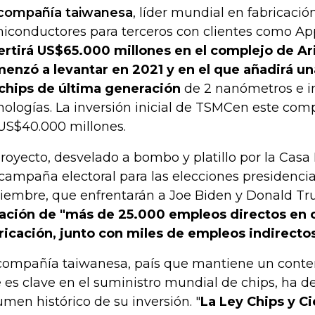
compañía taiwanesa
, líder mundial en fabricació
iconductores para terceros con clientes como App
ertirá US$65.000 millones en el complejo de A
enzó a levantar en 2021 y en el que añadirá una
chips de última generación
de 2 nanómetros e in
nologías. La inversión inicial de TSMCen este comp
US$40.000 millones.
proyecto, desvelado a bombo y platillo por la Casa
campaña electoral para las elecciones presidenci
iembre, que enfrentarán a Joe Biden y Donald T
ación de "más de 25.000 empleos directos en 
ricación, junto con miles de empleos indirectos
compañía taiwanesa, país que mantiene un conte
 es clave en el suministro mundial de chips, ha d
umen histórico de su inversión. "
La Ley Chips y Ci