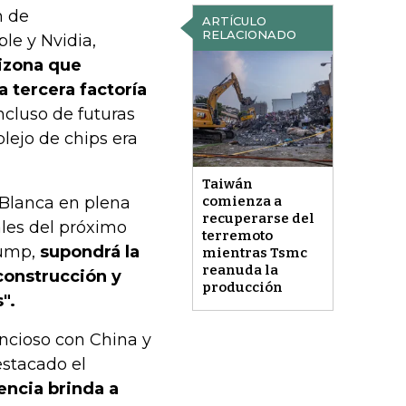
n de
ARTÍCULO
RELACIONADO
le y Nvidia,
rizona que
 tercera factoría
cluso de futuras
lejo de chips era
Taiwán
 Blanca en plena
comienza a
recuperarse del
ales del próximo
terremoto
rump,
supondrá la
mientras Tsmc
reanuda la
construcción y
producción
".
ncioso con China y
estacado el
encia brinda a