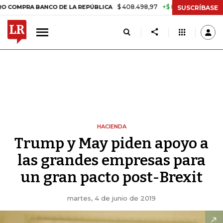
$ 408.498,97
+$ 8.753,81
+2,19%
 BANCO DE LA REPÚBLICA
TASA 
SUSCRÍBASE
HACIENDA
Trump y May piden apoyo a
las grandes empresas para
un gran pacto post-Brexit
martes, 4 de junio de 2019