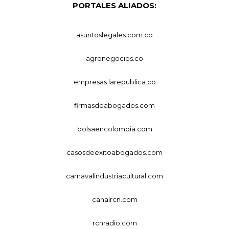
PORTALES ALIADOS:
asuntoslegales.com.co
agronegocios.co
empresas.larepublica.co
firmasdeabogados.com
bolsaencolombia.com
casosdeexitoabogados.com
carnavalindustriacultural.com
canalrcn.com
rcnradio.com