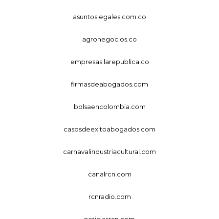
asuntoslegales.com.co
agronegocios.co
empresas.larepublica.co
firmasdeabogados.com
bolsaencolombia.com
casosdeexitoabogados.com
carnavalindustriacultural.com
canalrcn.com
rcnradio.com
noticiasrcn.com