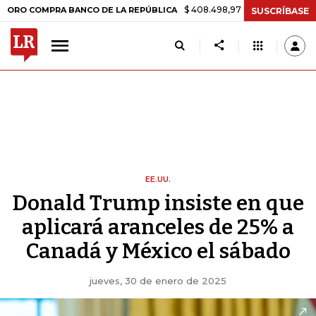
$ 408.498,97
+$ 8.753,81
+2,19%
MPRA BANCO DE LA REPÚBLICA
T
SUSCRÍBASE
EE.UU.
Donald Trump insiste en que
aplicará aranceles de 25% a
Canadá y México el sábado
jueves, 30 de enero de 2025