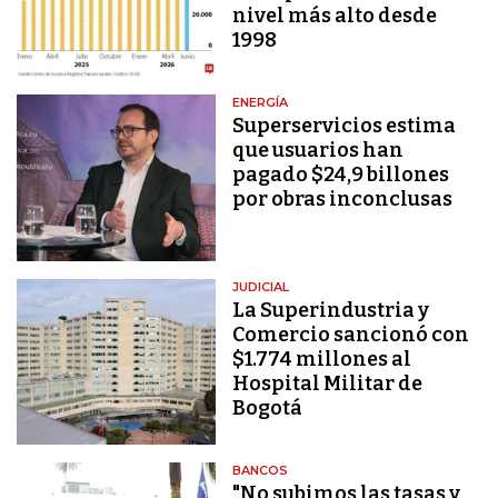
nivel más alto desde
1998
ENERGÍA
Superservicios estima
que usuarios han
pagado $24,9 billones
por obras inconclusas
JUDICIAL
La Superindustria y
Comercio sancionó con
$1.774 millones al
Hospital Militar de
Bogotá
BANCOS
"No subimos las tasas y