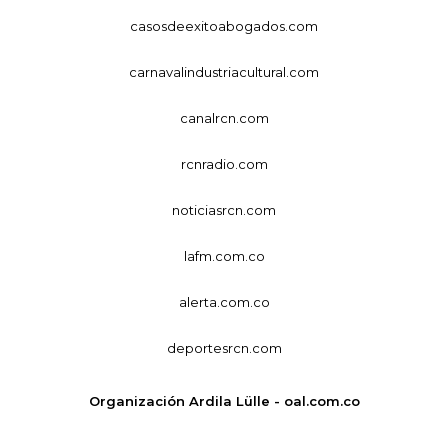
casosdeexitoabogados.com
carnavalindustriacultural.com
canalrcn.com
rcnradio.com
noticiasrcn.com
lafm.com.co
alerta.com.co
deportesrcn.com
Organización Ardila Lülle - oal.com.co