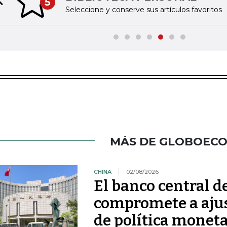
6
Previous slide
Acceda a nuestras
MÁS DE GLOBOEC
CHINA
02/08/2026
El banco central d
compromete a ajus
de política moneta