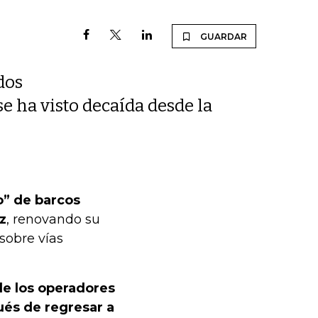
GUARDAR
dos
se ha visto decaída desde la
o” de barcos
z
, renovando su
sobre vías
de los operadores
ués de regresar a