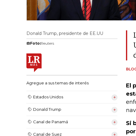
Donald Trump, presidente de EE.UU
Foto:
Reuters
BLO
Agregue a sus temas de interés
El 
est
Estados Unidos
enf
nav
Donald Trump
Canal de Panamá
Si 
por
Canal de Suez