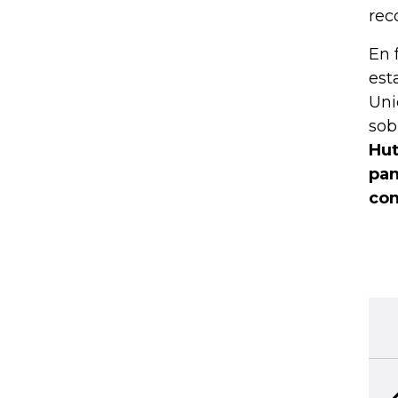
rec
En 
est
Uni
sob
Hut
pan
con
BIBLIOTECA PERSONAL