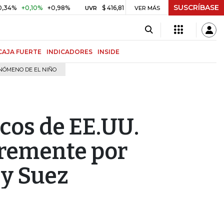
SUSCRÍBASE
0,10%
+0,98%
$ 416,81
+$ 0,05
+0,01%
US$ 64.9
UVR
VER MÁS
BITCOIN
CAJA FUERTE
INDICADORES
INSIDE
NÓMENO DE EL NIÑO
cos de EE.UU.
bremente por
 y Suez