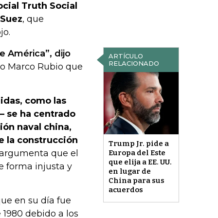
ocial Truth Social
 Suez
, que
jo.
e América”, dijo
ARTÍCULO
RELACIONADO
ado Marco Rubio que
idas, como las
— se ha centrado
ión naval china,
e la construcción
Trump Jr. pide a
 argumenta que el
Europa del Este
que elija a EE. UU.
e forma injusta y
en lugar de
China para sus
acuerdos
ue en su día fue
 1980 debido a los