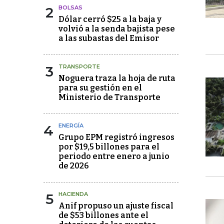
2
BOLSAS
Dólar cerró $25 a la baja y
volvió a la senda bajista pese
a las subastas del Emisor
3
TRANSPORTE
Noguera traza la hoja de ruta
para su gestión en el
Ministerio de Transporte
4
ENERGÍA
Grupo EPM registró ingresos
por $19,5 billones para el
periodo entre enero a junio
de 2026
5
HACIENDA
Anif propuso un ajuste fiscal
de $53 billones ante el