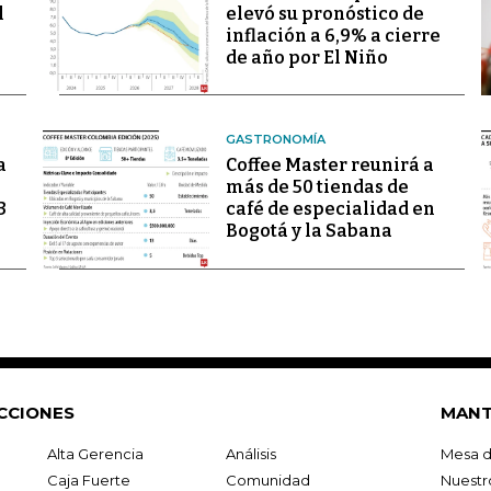
l
elevó su pronóstico de
inflación a 6,9% a cierre
de año por El Niño
GASTRONOMÍA
a
Coffee Master reunirá a
más de 50 tiendas de
3
café de especialidad en
Bogotá y la Sabana
CCIONES
MANT
Alta Gerencia
Análisis
Mesa d
Caja Fuerte
Comunidad
Nuestr