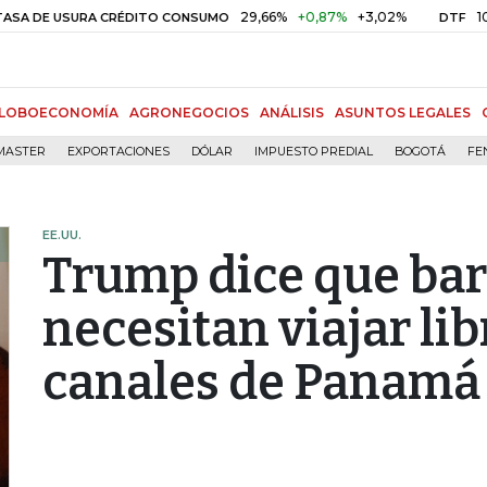
29,66%
+0,87%
+3,02%
10,34%
+
USURA CRÉDITO CONSUMO
DTF
LOBOECONOMÍA
AGRONEGOCIOS
ANÁLISIS
ASUNTOS LEGALES
MASTER
EXPORTACIONES
DÓLAR
IMPUESTO PREDIAL
BOGOTÁ
FE
EE.UU.
Trump dice que bar
necesitan viajar li
canales de Panamá