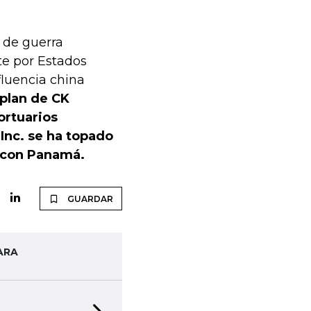
 de guerra
te por Estados
fluencia china
plan de CK
ortuarios
Inc. se ha topado
a con Panamá.
GUARDAR
ARA
TAL