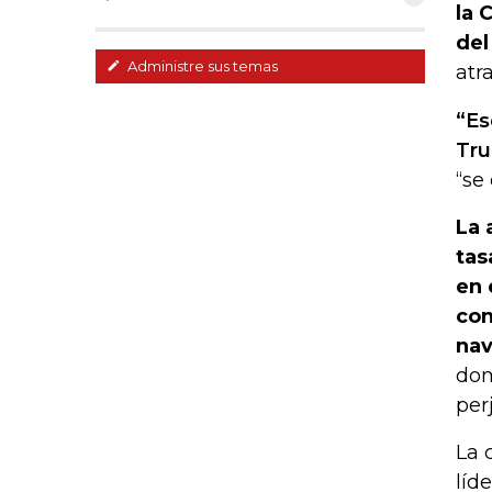
la 
del
Administre sus temas
atr
“Es
Tr
“se
La 
tas
en 
con
nav
dom
per
La 
líd