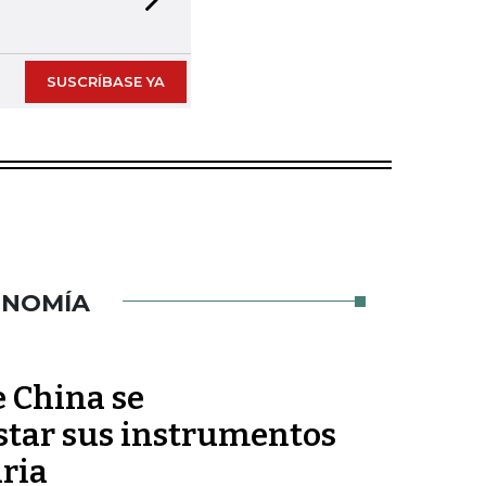
Next slide
 publicaciones impresas en formato digital
SUSCRÍBASE YA
ONOMÍA
e China se
tar sus instrumentos
ria