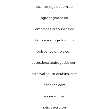
asuntoslegales.com.co
agronegocios.co
empresas.larepublica.co
firmasdeabogados.com
bolsaencolombia.com
casosdeexitoabogados.com
carnavalindustriacultural.com
canalrcn.com
rcnradio.com
noticiasrcn.com