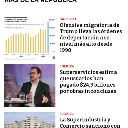
HACIENDA
Ofensiva migratoria de
Trump lleva las órdenes
de deportación a su
nivel más alto desde
1998
ENERGÍA
Superservicios estima
que usuarios han
pagado $24,9 billones
por obras inconclusas
JUDICIAL
La Superindustria y
Comercio sancionó con