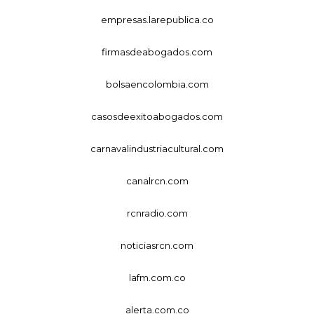
empresas.larepublica.co
firmasdeabogados.com
bolsaencolombia.com
casosdeexitoabogados.com
carnavalindustriacultural.com
canalrcn.com
rcnradio.com
noticiasrcn.com
lafm.com.co
alerta.com.co