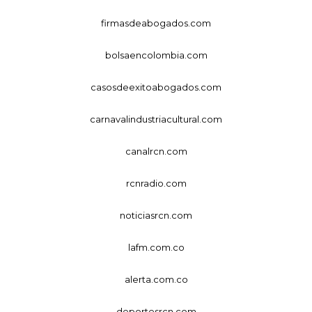
firmasdeabogados.com
bolsaencolombia.com
casosdeexitoabogados.com
carnavalindustriacultural.com
canalrcn.com
rcnradio.com
noticiasrcn.com
lafm.com.co
alerta.com.co
deportesrcn.com