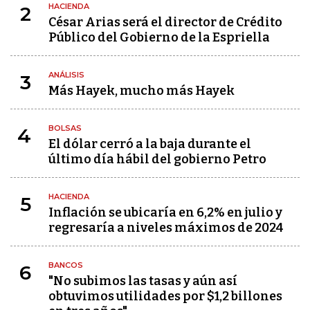
HACIENDA
2
César Arias será el director de Crédito
Público del Gobierno de la Espriella
ANÁLISIS
3
Más Hayek, mucho más Hayek
BOLSAS
4
El dólar cerró a la baja durante el
último día hábil del gobierno Petro
HACIENDA
5
Inflación se ubicaría en 6,2% en julio y
regresaría a niveles máximos de 2024
BANCOS
6
"No subimos las tasas y aún así
obtuvimos utilidades por $1,2 billones