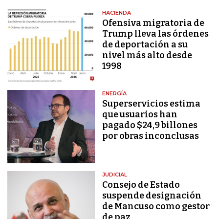
HACIENDA
Ofensiva migratoria de
Trump lleva las órdenes
de deportación a su
nivel más alto desde
1998
ENERGÍA
Superservicios estima
que usuarios han
pagado $24,9 billones
por obras inconclusas
JUDICIAL
Consejo de Estado
suspende designación
de Mancuso como gestor
de paz