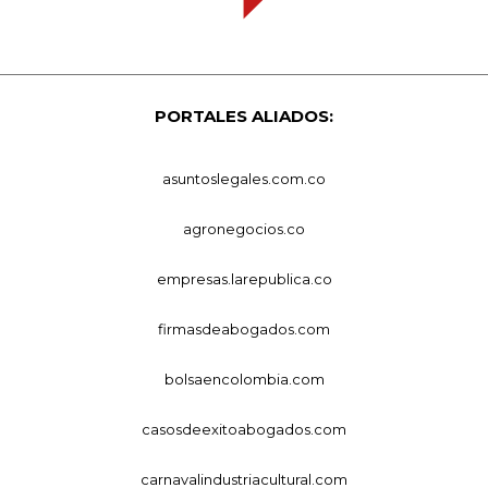
PORTALES ALIADOS:
asuntoslegales.com.co
agronegocios.co
empresas.larepublica.co
firmasdeabogados.com
bolsaencolombia.com
casosdeexitoabogados.com
carnavalindustriacultural.com