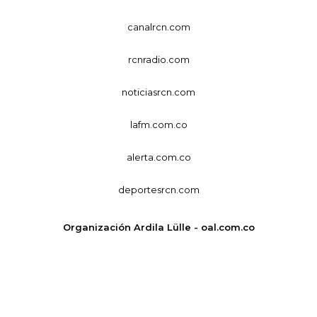
canalrcn.com
rcnradio.com
noticiasrcn.com
lafm.com.co
alerta.com.co
deportesrcn.com
Organización Ardila Lülle - oal.com.co