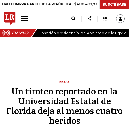
$ 408.498,97
+$ 8.753,81
+2,19%
MPRA BANCO DE LA REPÚBLICA
SUSCRÍBASE
EN VIVO
Posesión presidencial de Abelardo de la Espriell
EE.UU.
Un tiroteo reportado en la
Universidad Estatal de
Florida deja al menos cuatro
heridos