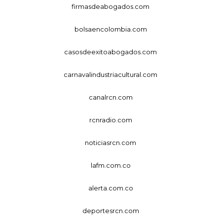
firmasdeabogados.com
bolsaencolombia.com
casosdeexitoabogados.com
carnavalindustriacultural.com
canalrcn.com
rcnradio.com
noticiasrcn.com
lafm.com.co
alerta.com.co
deportesrcn.com