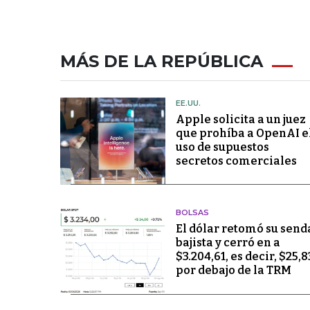
MÁS DE LA REPÚBLICA
EE.UU.
Apple solicita a un juez
que prohíba a OpenAI e
uso de supuestos
secretos comerciales
BOLSAS
El dólar retomó su send
bajista y cerró en a
$3.204,61, es decir, $25,8
por debajo de la TRM