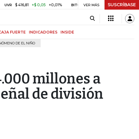
SUSCRÍBASE
$ 416,81
+$ 0,05
+0,01%
US$ 64.968,40
US$ 856,80
+1,3
BITCOIN
VER MÁS
CAJA FUERTE
INDICADORES
INSIDE
NÓMENO DE EL NIÑO
.000 millones a
señal de división