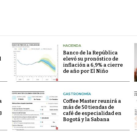
HACIENDA
Banco de la República
l
elevó su pronóstico de
inflación a 6,9% a cierre
de año por El Niño
GASTRONOMÍA
a
Coffee Master reunirá a
más de 50 tiendas de
3
café de especialidad en
Bogotá y la Sabana