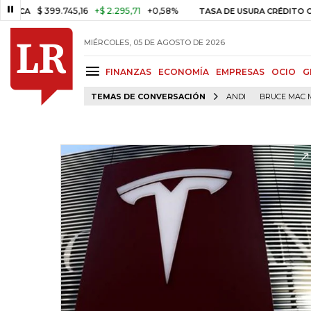
$ 399.745,16
+$ 2.295,71
+0,58%
TASA DE USURA CRÉDITO CONSU
MIÉRCOLES, 05 DE AGOSTO DE 2026
FINANZAS
ECONOMÍA
EMPRESAS
OCIO
G
TEMAS DE CONVERSACIÓN
ANDI
BRUCE MAC 