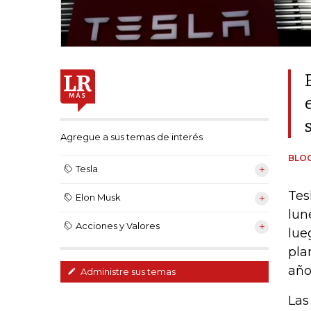
Agregue a sus temas de interés
BLO
Tesla
Tes
Elon Musk
lun
Acciones y Valores
lue
pla
año
Administre sus temas
Las