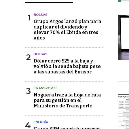
1
BOLSAS
Grupo Argos lanzó plan para
duplicar el dividendo y
elevar 70% el Ebitda en tres
años
2
BOLSAS
Dólar cerró $25 a la baja y
volvió a la senda bajista pese
a las subastas del Emisor
3
TRANSPORTE
Noguera traza la hoja de ruta
para su gestión en el
Ministerio de Transporte
4
ENERGÍA
Grupo EPM registró ingresos