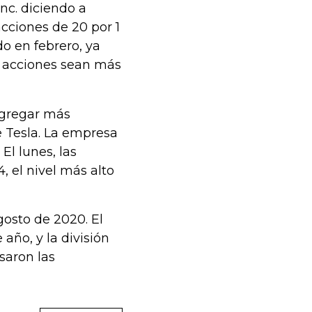
c. diciendo a
acciones de 20 por 1
do en febrero, ya
s acciones sean más
agregar más
e Tesla. La empresa
El lunes, las
, el nivel más alto
gosto de 2020. El
año, y la división
saron las