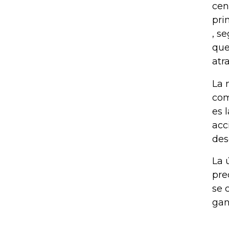
cen
pri
, s
que
atr
La 
com
es 
acc
des
La 
pre
se 
gan