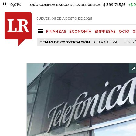
01%
$ 399.745,16
+$ 2.295,71
ORO COMPRA BANCO DE LA REPÚBLICA
JUEVES, 06 DE AGOSTO DE 2026
FINANZAS
ECONOMÍA
EMPRESAS
OCIO
G
TEMAS DE CONVERSACIÓN
LA CALERA
MINER