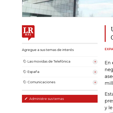
EXPA
Agregue a sus temas de interés
Las movidas de Telefónica
En 
neg
España
ase
Comunicaciones
mil
Est
Administre sus temas
pre
y l