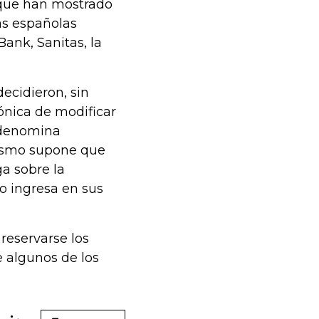
 que han mostrado
las españolas
ank, Sanitas, la
ecidieron, sin
fónica de modificar
e denomina
anismo supone que
a sobre la
lo ingresa en sus
 reservarse los
e algunos de los