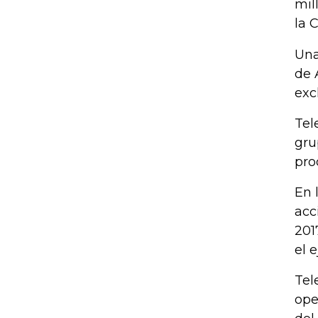
mil
la 
Una
de 
exc
Tel
gru
pro
En 
acc
201
el 
Tel
ope