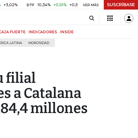
SUSCRÍBASE
%
10,34%
+0,10%
+0,98%
$ 416,86
+$ 0,05
+0,01%
DTF
UVR
VER MÁS
CAJA FUERTE
INDICADORES
INSIDE
RICA LATINA
MOROSIDAD
filial
s a Catalana
84,4 millones