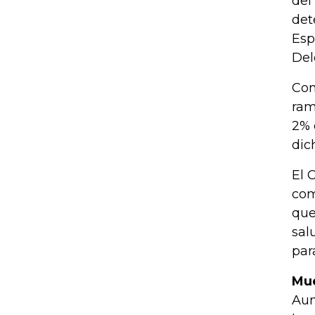
del
det
Esp
Del
Con
ram
2% 
dic
El 
com
que
sal
par
Mue
Aun