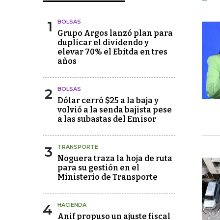
1
BOLSAS
Grupo Argos lanzó plan para
duplicar el dividendo y
elevar 70% el Ebitda en tres
años
2
BOLSAS
Dólar cerró $25 a la baja y
volvió a la senda bajista pese
a las subastas del Emisor
3
TRANSPORTE
Noguera traza la hoja de ruta
para su gestión en el
Ministerio de Transporte
4
HACIENDA
Anif propuso un ajuste fiscal