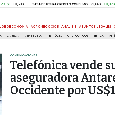
+0,58%
29,66%
+0,87%
+3,02
TASA DE USURA CRÉDITO CONSUMO
LOBOECONOMÍA
AGRONEGOCIOS
ANÁLISIS
ASUNTOS LEGALES
ÍA
CARBÓN
VENEZUELA
PETRÓLEO
GRUPO ARGOS
EBITDA
AMÉ
COMUNICACIONES
Telefónica vende su 
aseguradora Antare
Occidente por US$1