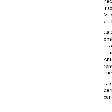
hec
int
Map
por
Cai
emb
las
"pa
Ant
ren
cue
La 
ben
can