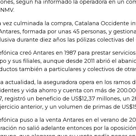
lones, según ha informado la operadora en un co
CNMV.
 vez culminada la compra, Catalana Occidente inte
Antares, formada por unas 45 personas, y gestion
lusiva durante diez años las pólizas colectivas del
efónica creó Antares en 1987 para prestar servicios
po y sus filiales, aunque desde 2011 abrió el abani
ductos también a particulares y colectivos de otr
la actualidad, la aseguradora opera en los ramos de
identes y vida ahorro y cuenta con más de 200.0
7, registró un beneficio de US$12,37 millones, un
ejercicio anterior, y un volumen de primas de US$1
efónica puso a la venta Antares en el verano de 201
ración no salió adelante entonces por la oposición