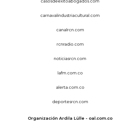
casosdeexitoabogados.com
carnavalindustriacultural.com
canalrcn.com
rcnradio.com
noticiasrcn.com
lafm.com.co
alerta.com.co
deportesrcn.com
Organización Ardila Lülle - oal.com.co