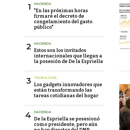
1
HACIENDA
"En las próximas horas
firmaré el decreto de
congelamiento del gasto
público"
2
HACIENDA
Estos son los invitados
internacionales que llegan a
la posesión de De la Espriella
3
TECNOLOGÍA
Los gadgets innovadores que
están transformando las
tareas cotidianas del hogar
4
HACIENDA
De la Espriella se posesionó
como presidente, pero aún
no hay director del DNP