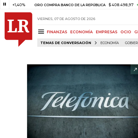
+1,40%
$ 408.498,97
+$ 8.75
ORO COMPRA BANCO DE LA REPÚBLICA
VIERNES, 07 DE AGOSTO DE 2026
FINANZAS
ECONOMÍA
EMPRESAS
OCIO
G
TEMAS DE CONVERSACIÓN
ECONOMÍA
GOBIE