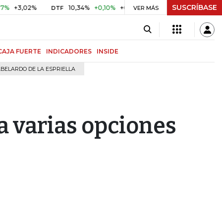
SUSCRÍBASE
3,02%
10,34%
+0,10%
+0,98%
$ 416,91
+$ 0,05
+0,0
DTF
VER MÁS
UVR
CAJA FUERTE
INDICADORES
INSIDE
BELARDO DE LA ESPRIELLA
a varias opciones