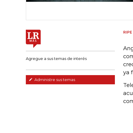
RIPE
Ang
com
Agregue a sus temas de interés
cre
ya 
Administre sus temas
Tel
acu
com