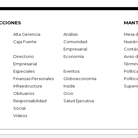
CCIONES
MANT
Alta Gerencia
Análisis
Mesa d
Caja Fuerte
Comunidad
Nuestr
Empresarial
Contác
Directorio
Economía
Aviso 
Empresarial
Términ
Especiales
Eventos
Políti
Finanzas Personales
Globoeconomía
Polític
Infraestructura
Inside
Superi
Obituarios
Ocio
Responsabilidad
Salud Ejecutiva
Social
Videos