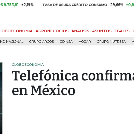
3,81
+2,19%
29,66%
+0,87%
+
TASA DE USURA CRÉDITO CONSUMO
LOBOECONOMÍA
AGRONEGOCIOS
ANÁLISIS
ASUNTOS LEGALES
RNO NACIONAL
GRUPO ARGOS
ODINSA
HOGAR
GRUPO NUTRESA
A
GLOBOECONOMÍA
Telefónica confirm
en México