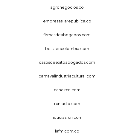
agronegocios.co
empresas.larepublica.co
firmasdeabogados.com
bolsaencolombia.com
casosdeexitoabogados.com
carnavalindustriacultural.com
canalrcn.com
rcnradio.com
noticiasrcn.com
lafm.com.co