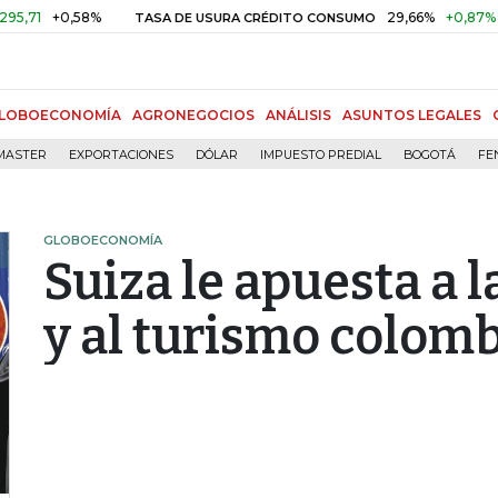
0,58%
29,66%
+0,87%
+3,02%
TASA DE USURA CRÉDITO CONSUMO
LOBOECONOMÍA
AGRONEGOCIOS
ANÁLISIS
ASUNTOS LEGALES
MASTER
EXPORTACIONES
DÓLAR
IMPUESTO PREDIAL
BOGOTÁ
FE
GLOBOECONOMÍA
Suiza le apuesta a l
y al turismo colomb