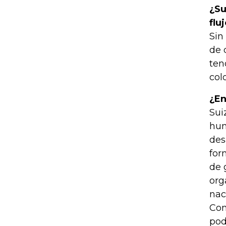
¿Su
flu
Sin
de 
ten
col
¿En
Sui
hum
des
for
de 
org
nac
Con
pod