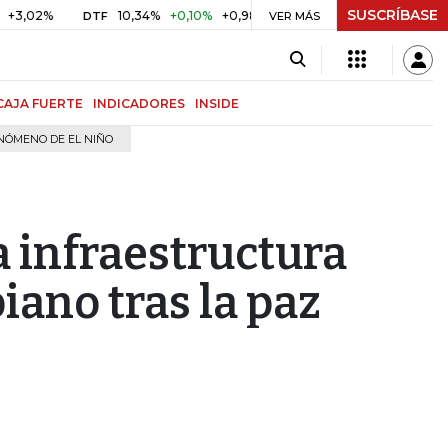
SUSCRÍBASE
10,34%
+0,10%
+0,98%
$ 416,86
+$ 0,05
+0,01%
DTF
UVR
VER MÁS
CAJA FUERTE
INDICADORES
INSIDE
NÓMENO DE EL NIÑO
a infraestructura
iano tras la paz