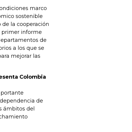
condiciones marco
ómico sostenible
o de la cooperación
 primer informe
 departamentos de
rios a los que se
ara mejorar las
resenta Colombia
mportante
a dependencia de
s ámbitos del
vechamiento