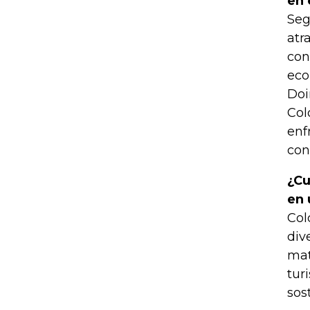
en 
Seg
atr
con
eco
Doi
Col
enf
con
¿Cu
en 
Col
div
mat
tur
sos