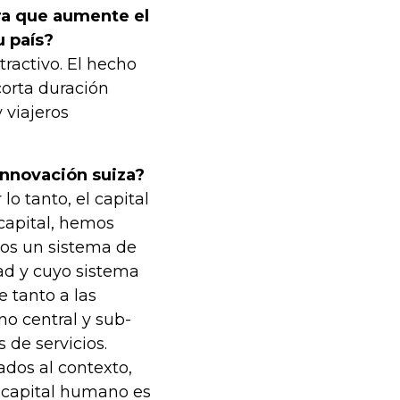
ra que aumente el
u país?
tractivo. El hecho
corta duración
 viajeros
innovación suiza?
o tanto, el capital
capital, hemos
os un sistema de
dad y cuyo sistema
 tanto a las
no central y sub-
 de servicios.
dos al contexto,
l capital humano es