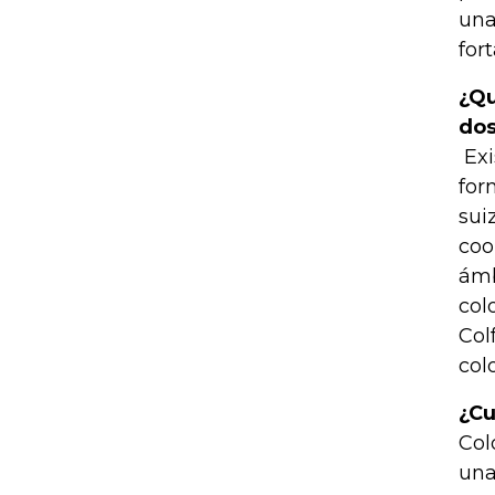
una
for
¿Qu
dos
Exi
for
sui
coo
ámb
col
Col
col
¿Cu
Col
una