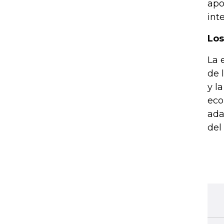
apo
int
Los
La 
de 
y l
eco
ada
del