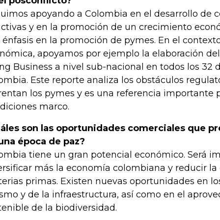
el posconflicto?
uimos apoyando a Colombia en el desarrollo de 
activas y en la promoción de un crecimiento econ
 énfasis en la promoción de pymes. En el context
nómica, apoyamos por ejemplo la elaboración del
ng Business a nivel sub-nacional en todos los 32
ombia. Este reporte analiza los obstáculos regulato
rentan los pymes y es una referencia importante p
diciones marco.
áles son las oportunidades comerciales que p
una época de paz?
ombia tiene un gran potencial económico. Será i
ersificar más la economía colombiana y reducir l
erias primas. Existen nuevas oportunidades en lo
ismo y de la infraestructura, así como en el apro
tenible de la biodiversidad.