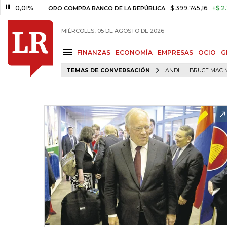
1%
$ 399.745,16
+$ 2.295,71
+
ORO COMPRA BANCO DE LA REPÚBLICA
MIÉRCOLES, 05 DE AGOSTO DE 2026
FINANZAS
ECONOMÍA
EMPRESAS
OCIO
G
TEMAS DE CONVERSACIÓN
ANDI
BRUCE MAC 