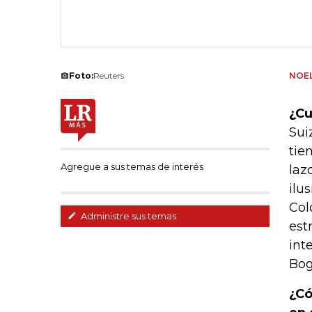
Foto:
Reuters
NOEL
¿Cu
Sui
tie
Agregue a sus temas de interés
laz
ilu
Col
Administre sus temas
est
int
Bog
¿Có