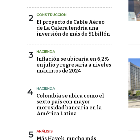
2
CONSTRUCCIÓN
El proyecto de Cable Aéreo
de La Calera tendría una
inversión de más de $1 billón
3
HACIENDA
Inflación se ubicaría en 6,2%
en julio y regresaría a niveles
máximos de 2024
4
HACIENDA
Colombia se ubica como el
sexto país con mayor
morosidad bancaria en la
América Latina
5
ANÁLISIS
Más Hayek, mucho más