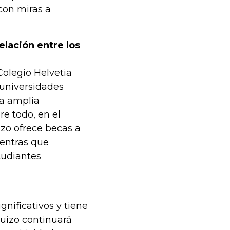
con miras a
elación entre los
Colegio Helvetia
 universidades
na amplia
re todo, en el
izo ofrece becas a
ientras que
tudiantes
nificativos y tiene
suizo continuará