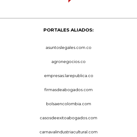
PORTALES ALIADOS:
asuntoslegales.com.co
agronegocios.co
empresas.larepublica.co
firmasdeabogados.com
bolsaencolombia.com
casosdeexitoabogados.com
carnavalindustriacultural.com