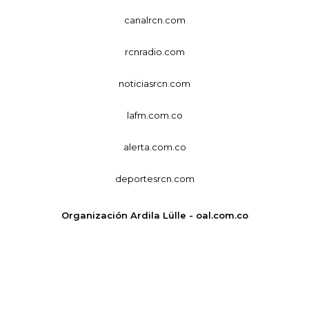
canalrcn.com
rcnradio.com
noticiasrcn.com
lafm.com.co
alerta.com.co
deportesrcn.com
Organización Ardila Lülle - oal.com.co