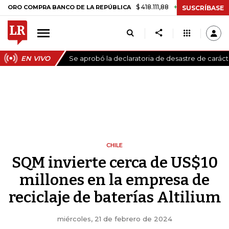
$ 418.111,88
+$ 9.612,91
+2,35%
OMPRA BANCO DE LA REPÚBLICA
TA
SUSCRÍBASE
EN VIVO
Se aprobó la declaratoria de desastre de carác
CHILE
SQM invierte cerca de US$10
millones en la empresa de
reciclaje de baterías Altilium
miércoles, 21 de febrero de 2024