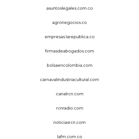
asuntoslegales.com.co
agronegocios.co
empresas.larepublica.co
firmasdeabogados.com
bolsaencolombia.com
carnavalindustriacultural.com
canalrcn.com
rcnradio.com
noticiasrcn.com
lafm.com.co