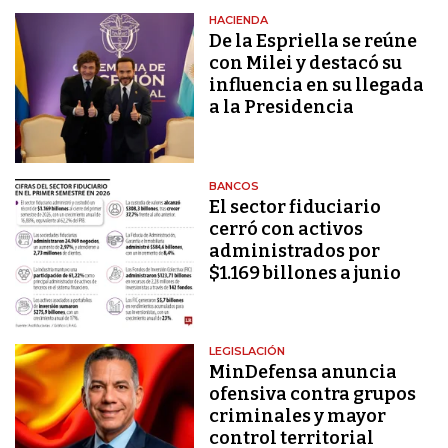
HACIENDA
De la Espriella se reúne
con Milei y destacó su
influencia en su llegada
a la Presidencia
BANCOS
El sector fiduciario
cerró con activos
administrados por
$1.169 billones a junio
LEGISLACIÓN
MinDefensa anuncia
ofensiva contra grupos
criminales y mayor
control territorial