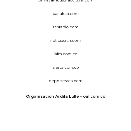
canalrcn.com
rcnradio.com
noticiasrcn.com
lafm.com.co
alerta.com.co
deportesrcn.com
Organización Ardila Lülle - oal.com.co