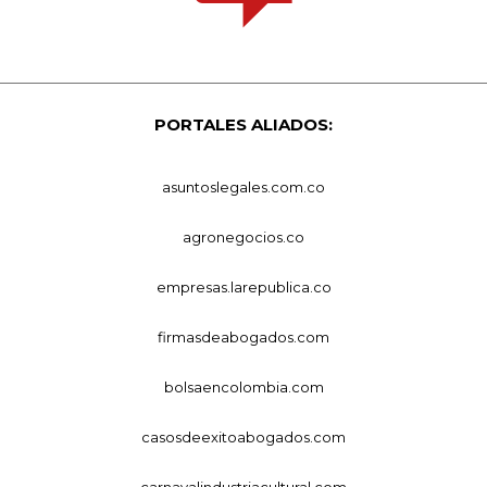
PORTALES ALIADOS:
asuntoslegales.com.co
agronegocios.co
empresas.larepublica.co
firmasdeabogados.com
bolsaencolombia.com
casosdeexitoabogados.com
carnavalindustriacultural.com