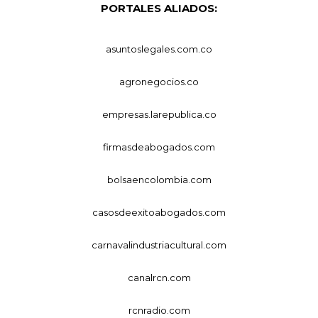
PORTALES ALIADOS:
asuntoslegales.com.co
agronegocios.co
empresas.larepublica.co
firmasdeabogados.com
bolsaencolombia.com
casosdeexitoabogados.com
carnavalindustriacultural.com
canalrcn.com
rcnradio.com