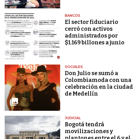
BANCOS
El sector fiduciario
cerró con activos
administrados por
$1.169 billones a junio
SOCIALES
Don Julio se sumó a
Colombiamoda con una
celebración en la ciudad
de Medellín
JUDICIAL
Bogotá tendrá
movilizaciones y
plantones entre el 6 y el