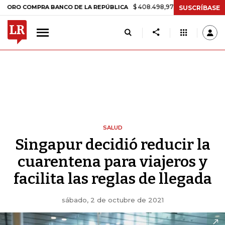
$ 408.498,97
+$ 8.753,81
+2,19%
MPRA BANCO DE LA REPÚBLICA
T
SUSCRÍBASE
SALUD
Singapur decidió reducir la
cuarentena para viajeros y
facilita las reglas de llegada
sábado, 2 de octubre de 2021