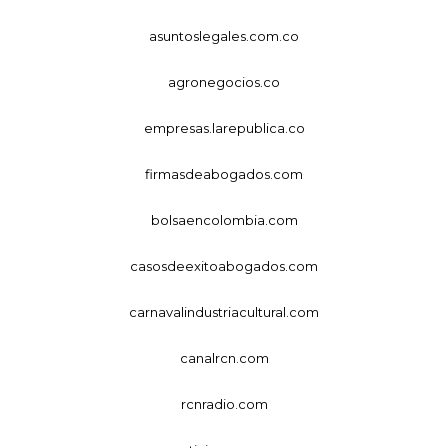
asuntoslegales.com.co
agronegocios.co
empresas.larepublica.co
firmasdeabogados.com
bolsaencolombia.com
casosdeexitoabogados.com
carnavalindustriacultural.com
canalrcn.com
rcnradio.com