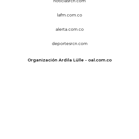
noticiasrcn.com
lafm.com.co
alerta.com.co
deportesrcn.com
Organización Ardila Lülle - oal.com.co