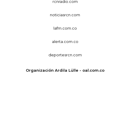
rcnradio.com
noticiasrcn.com
lafm.com.co
alerta.com.co
deportesrcn.com
Organización Ardila Lülle - oal.com.co