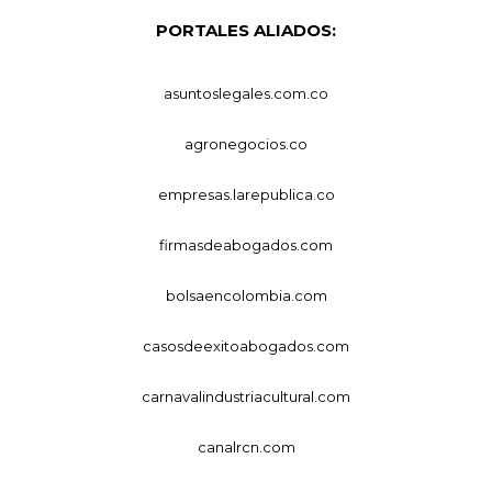
PORTALES ALIADOS:
asuntoslegales.com.co
agronegocios.co
empresas.larepublica.co
firmasdeabogados.com
bolsaencolombia.com
casosdeexitoabogados.com
carnavalindustriacultural.com
canalrcn.com